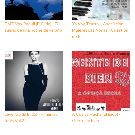
TMT Vox Populi (El Ejido) - El
Yo Voy Teatro – Asociación
sueño de una noche de verano
Mujeres Las Norias - Cuestión
de fe
Level Up (El Ejido) - Filmaniac
A Cosica Hecha (El Ejido) -
Idols Vol.2
Gente de bien