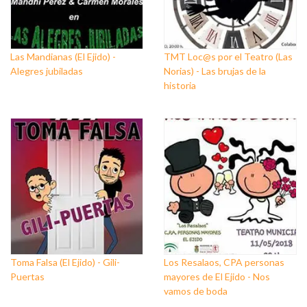
Las Mandianas (El Ejido) -
TMT Loc@s por el Teatro (Las
Alegres jubiladas
Norias) - Las brujas de la
historia
Toma Falsa (El Ejido) - Gili-
Los Resalaos, CPA personas
Puertas
mayores de El Ejido - Nos
vamos de boda