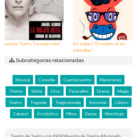
Lazona Teatro "La mujer rota"
Els Joglars "El retablo de las
maravillas"
Subcategorías relacionadas
Musical
Comedia
Cuentacuento
Marionetas
Títeres
Sátira
Circo
Pasacalles
Drama
Magia
Teatro
Tragedia
Tragicomedia
Sensorial
Clásico
Cabaret
Acrobático
Mimo
Danza
Monólogo
Teatro de Teatro con XXIX Muestra de Teatro Aficionado