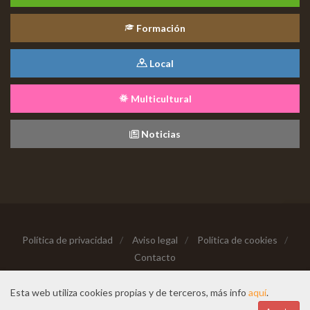
Formación
Local
Multicultural
Noticias
Política de privacidad
/
Aviso legal
/
Política de cookies
/
Contacto
Copyright © 2026 Todos los derechos reservados
Esta web utiliza cookies propias y de terceros, más info
aquí
.
Hecho con cariño desde