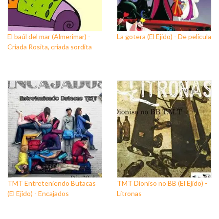
El baúl del mar (Almerimar) -
La gotera (El Ejido) - De película
Criada Rosita, criada sordita
TMT Entreteniendo Butacas
TMT Dioniso no BB (El Ejido) -
(El Ejido) - Encajados
Litronas