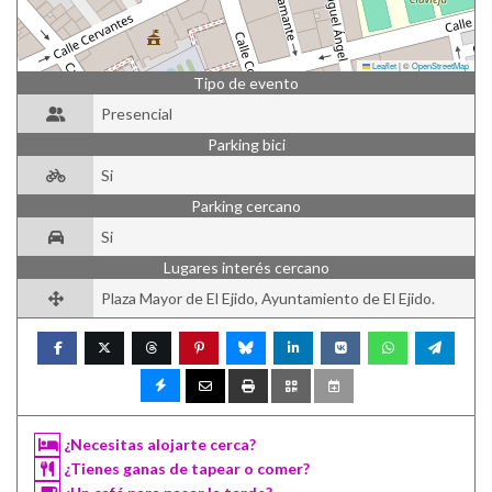
Leaflet
|
©
OpenStreetMap
Tipo de evento
Presencial
Parking bici
Si
Parking cercano
Si
Lugares interés cercano
Plaza Mayor de El Ejido, Ayuntamiento de El Ejido.
¿Necesitas alojarte cerca?
¿Tienes ganas de tapear o comer?