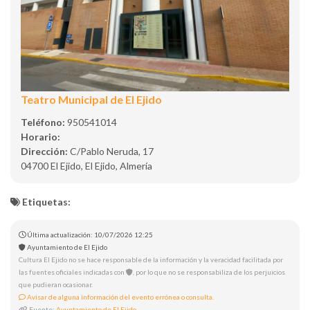
Teatro Municipal de El Ejido
Teléfono:
950541014
Horario:
Dirección:
C/Pablo Neruda, 17
04700 El Ejido, El Ejido, Almería
Etiquetas:
Última actualización: 10/07/2026 12:25
Ayuntamiento de El Ejido
Cultura El Ejido no se hace responsable de la información y la veracidad facilitada por
las fuentes oficiales indicadas con
, por lo que no se responsabiliza de los perjuicios
que pudieran ocasionar.
Avisar de alguna información del evento errónea o consulta.
Fuente:
Ayuntamiento de El Ejido