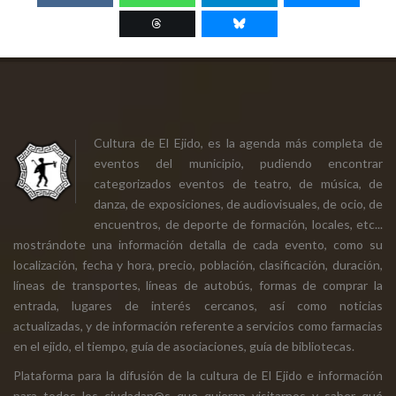
Cultura de El Ejido, es la agenda más completa de
eventos del municipio, pudiendo encontrar
categorizados eventos de teatro, de música, de
danza, de exposiciones, de audiovisuales, de ocio, de
encuentros, de deporte de formación, locales, etc...
mostrándote una información detalla de cada evento, como su
localización, fecha y hora, precio, población, clasificación, duración,
líneas de transportes, líneas de autobús, formas de comprar la
entrada, lugares de interés cercanos, así como noticias
actualizadas, y de información referente a servicios como farmacias
en el ejido, el tiempo, guía de asociaciones, guía de bibliotecas.
Plataforma para la difusión de la cultura de El Ejido e información
para todos los ciudadan@s que quieran visitarnos y saber qué