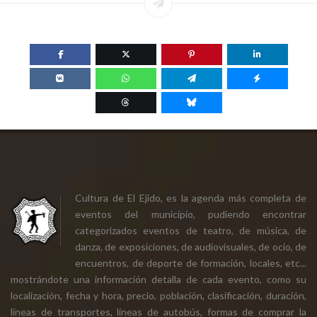
Cultura de El Ejido, es la agenda más completa de
eventos del municipio, pudiendo encontrar
categorizados eventos de teatro, de música, de
danza, de exposiciones, de audiovisuales, de ocio, de
encuentros, de deporte de formación, locales, etc...
mostrándote una información detalla de cada evento, como su
localización, fecha y hora, precio, población, clasificación, duración,
líneas de transportes, líneas de autobús, formas de comprar la