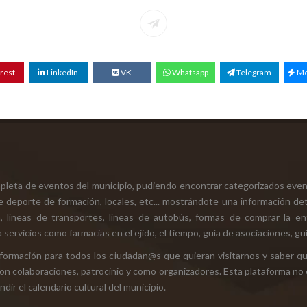
rest
LinkedIn
VK
Whatsapp
Telegram
Me
mpleta de eventos del municipio, pudiendo encontrar categorizados even
e deporte de formación, locales, etc... mostrándote una información det
ión, líneas de transportes, líneas de autobús, formas de comprar la e
 servicios como farmacias en el ejido, el tiempo, guía de asociaciones, guí
 información para todos los ciudadan@s que quieran visitarnos y saber q
con colaboraciones, patrocinio y como organizadores. Esta plataforma no 
ir el calendario cultural del municipio.