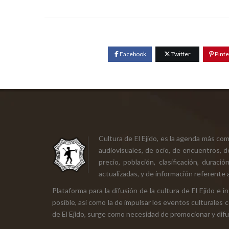
Facebook
Twitter
Pinte
Cultura de El Ejido, es la agenda más co
audiovisuales, de ocio, de encuentros, d
precio, población, clasificación, durac
actualizadas, y de información referente a
Plataforma para la difusión de la cultura de El Ejido e
posible, así como la de impulsar los eventos culturales 
de El Ejido, surge como necesidad de promocionar y difund