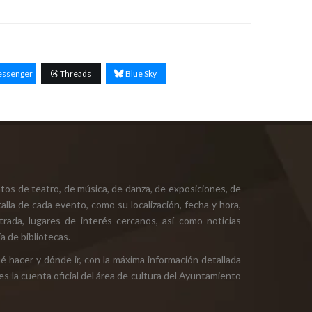
ssenger
Threads
Blue Sky
tos de teatro, de música, de danza, de exposiciones, de
alla de cada evento, como su localización, fecha y hora,
ntrada, lugares de interés cercanos, así como noticias
a de bibliotecas.
ué hacer y dónde ir, con la máxima información detallada
es la cuenta oficial del área de cultura del Ayuntamiento