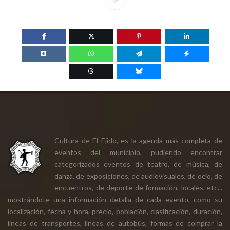
Cultura de El Ejido, es la agenda más completa de
eventos del municipio, pudiendo encontrar
categorizados eventos de teatro, de música, de
danza, de exposiciones, de audiovisuales, de ocio, de
encuentros, de deporte de formación, locales, etc...
mostrándote una información detalla de cada evento, como su
localización, fecha y hora, precio, población, clasificación, duración,
líneas de transportes, líneas de autobús, formas de comprar la