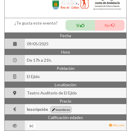
¿Te gusta este evento?
Si
No
Fecha
09/05/2025
Hora
De 17h a 21h.
Población
El Ejido
Localización
Teatro Auditorio de El Ejido
Precio
Inscripción
Inscribirse
Calificación edades
Más info
SC