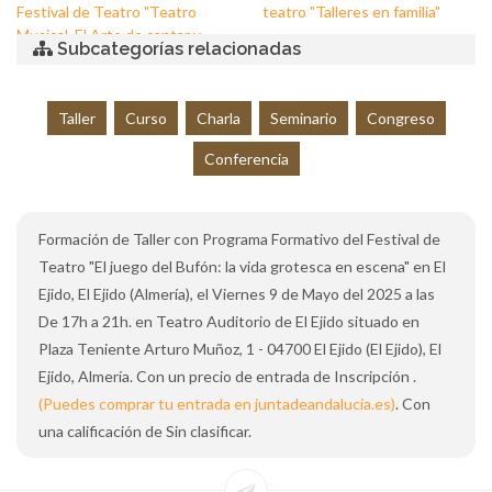
Festival de Teatro "Teatro
teatro "Talleres en familia"
Musical. El Arte de cantar y
Subcategorías relacionadas
contar en escena"
Taller
Curso
Charla
Seminario
Congreso
Conferencia
Formación de Taller con Programa Formativo del Festival de
Teatro "El juego del Bufón: la vida grotesca en escena" en El
Ejido, El Ejido (Almería), el Viernes 9 de Mayo del 2025 a las
De 17h a 21h. en Teatro Auditorio de El Ejido situado en
Plaza Teniente Arturo Muñoz, 1 - 04700 El Ejido (El Ejido), El
Ejido, Almería. Con un precio de entrada de Inscripción .
(Puedes comprar tu entrada en juntadeandalucia.es)
. Con
una calificación de Sin clasificar.