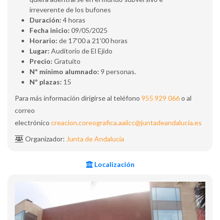
irreverente de los bufones
Duración:
4 horas
Fecha inicio:
09/05/2025
Horario:
de 17'00 a 21'00 horas
Lugar:
Auditorio de El Ejido
Precio:
Gratuito
Nº mínimo alumnado:
9 personas.
Nº plazas:
15
Para más información dirigirse al teléfono
955 929 066
o al
correo
electrónico
creacion.coreografica.aaiicc@juntadeandalucia.es
Organizador:
Junta de Andalucía
Localización