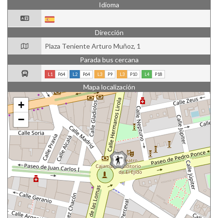
Idioma
Dirección
Plaza Teniente Arturo Muñoz, 1
Parada bus cercana
L1
P64
L2
P64
L3
P9
L3
P10
L4
P18
Mapa localización
+
−