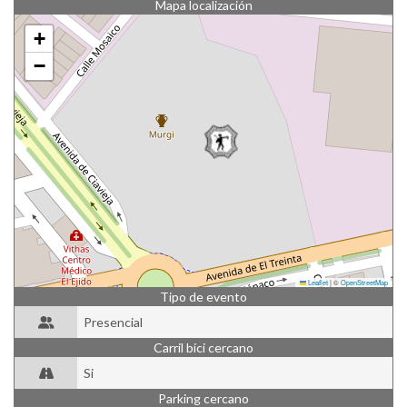
Mapa localización
+
−
Leaflet
|
©
OpenStreetMap
Tipo de evento
Presencial
Carril bici cercano
Si
Parking cercano