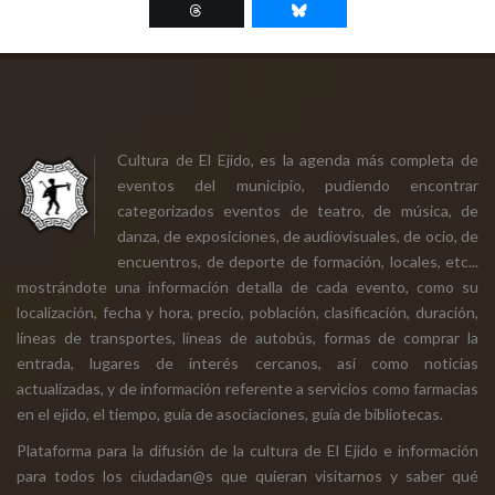
Cultura de El Ejido, es la agenda más completa de
eventos del municipio, pudiendo encontrar
categorizados eventos de teatro, de música, de
danza, de exposiciones, de audiovisuales, de ocio, de
encuentros, de deporte de formación, locales, etc...
mostrándote una información detalla de cada evento, como su
localización, fecha y hora, precio, población, clasificación, duración,
líneas de transportes, líneas de autobús, formas de comprar la
entrada, lugares de interés cercanos, así como noticias
actualizadas, y de información referente a servicios como farmacias
en el ejido, el tiempo, guía de asociaciones, guía de bibliotecas.
Plataforma para la difusión de la cultura de El Ejido e información
para todos los ciudadan@s que quieran visitarnos y saber qué