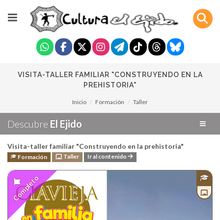
VISITA-TALLER FAMILIAR "CONSTRUYENDO EN LA
PREHISTORIA"
Inicio
Formación
Taller
Descubre
El Ejido
Visita-taller familiar "Construyendo en la prehistoria"
Taller
Ir al contenido
Formación
Completo