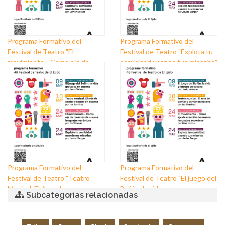
Programa Formativo del
Programa Formativo del
Festival de Teatro "El
Festival de Teatro "Explota tu
movimiento... Como eje de
comicidad usando tus miserias"
creación de nuevos lenguajes
escénicos"
Programa Formativo del
Programa Formativo del
Festival de Teatro "Teatro
Festival de Teatro "El juego del
Musical. El Arte de cantar y
Bufón: la vida grotesca en
Subcategorías relacionadas
contar en escena"
escena"