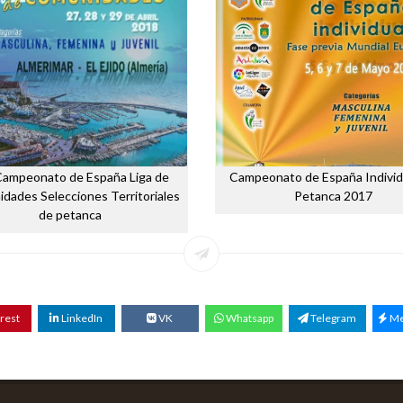
Campeonato de España Liga de
Campeonato de España Individ
dades Selecciones Territoriales
Petanca 2017
de petanca
rest
LinkedIn
VK
Whatsapp
Telegram
Me