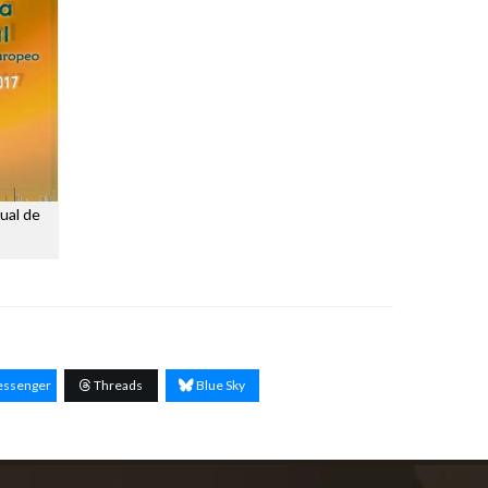
ual de
ssenger
Threads
Blue Sky