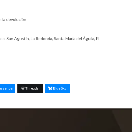
n la devolución
ico, San Agustín, La Redonda, Santa María del Águila, El
ssenger
Threads
Blue Sky