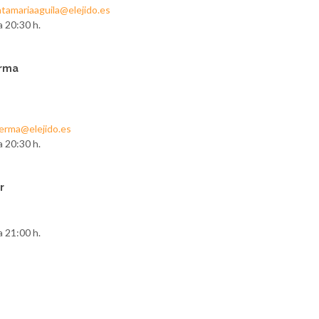
ntamariaaguila@elejido.es
a 20:30 h.
erma
lerma@elejido.es
a 20:30 h.
r
a 21:00 h.