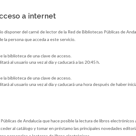
cceso a internet
sario disponer del carné de lector de la Red de Bibliotecas Públicas de And
e la persona que acceda a este servicio.
e la biblioteca de una clave de acceso.
itará al usuario una vez al día y caducará a las 20:45 h.
e la biblioteca de una clave de acceso.
litará al usuario una vez al día y caducará una hora después de haber inici
 Públicas de Andalucía que hace posible la lectura de libros electrónicos 
ceder al catálogo y tomar en préstamo las principales novedades editoria
res personales o lectores de libros electrónicos.