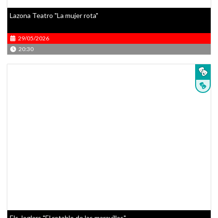
Lazona Teatro "La mujer rota"
29/05/2026
20:30
Els Joglars "El retablo de las maravillas"