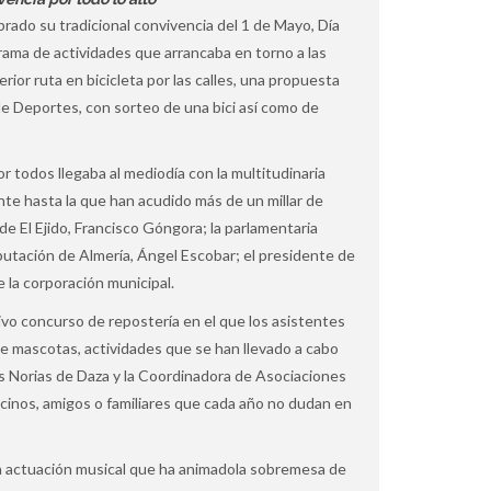
brado su tradicional convivencia del 1 de Mayo, Día
rama de actividades que arrancaba en torno a las
rior ruta en bicicleta por las calles, una propuesta
de Deportes, con sorteo de una bici así como de
todos llegaba al mediodía con la multitudinaria
nte hasta la que han acudido más de un millar de
de El Ejido, Francisco Góngora; la parlamentaria
iputación de Almería, Ángel Escobar; el presidente de
e la corporación municipal.
ivo concurso de repostería en el que los asistentes
 de mascotas, actividades que se han llevado a cabo
s Norias de Daza y la Coordinadora de Asociaciones
ecinos, amigos o familiares que cada año no dudan en
a actuación musical que ha animadola sobremesa de