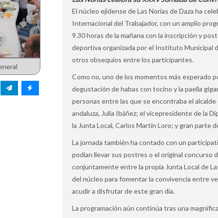
El núcleo ejidense de Las Norias de Daza ha cele
Internacional del Trabajador, con un amplio prog
9.30 horas de la mañana con la inscripción y poste
deportiva organizada por el Instituto Municipal 
otros obsequios entre los participantes.
eneral
Como no, uno de los momentos más esperado por 
degustación de habas con tocino y la paella giga
personas entre las que se encontraba el alcalde 
andaluza, Julia Ibáñez; el vicepresidente de la D
la Junta Local, Carlos Martín Loro; y gran parte d
La jornada también ha contado con un participat
podían llevar sus postres o el original concurso
conjuntamente entre la propia Junta Local de La
del núcleo para fomentar la convivencia entre v
acudir a disfrutar de este gran día.
La programación aún continúa tras una magnífic