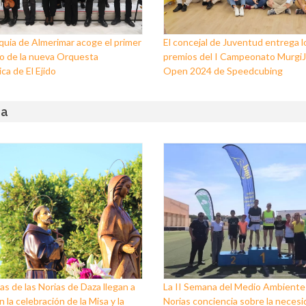
quia de Almerimar acoge el primer
El concejal de Juventud entrega l
o de la nueva Orquesta
premios del I Campeonato Murgi
ca de El Ejido
Open 2024 de Speedcubing
za
tas de las Norias de Daza llegan a
La II Semana del Medio Ambiente
n la celebración de la Misa y la
Norias conciencia sobre la necesi