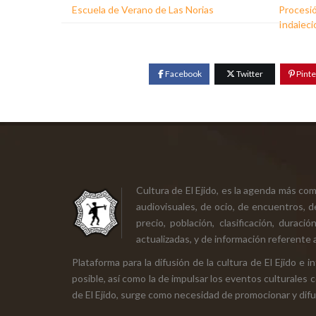
Escuela de Verano de Las Norias
Procesió
Indaleci
Facebook
Twitter
Pinte
Cultura de El Ejido, es la agenda más co
audiovisuales, de ocio, de encuentros, d
precio, población, clasificación, durac
actualizadas, y de información referente a
Plataforma para la difusión de la cultura de El Ejido e
posible, así como la de impulsar los eventos culturales 
de El Ejido, surge como necesidad de promocionar y difund