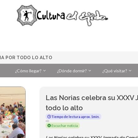
IA POR TODO LO ALTO
¿Cómo llegar?
¿Dónde dormir?
¿Qué visitar?
Las Norias celebra su XXXV 
todo lo alto
Tiempo de lectura aprox. 1min.
Escuchar noticia
Las Norias celebra su XXXV Jornada de Conviv