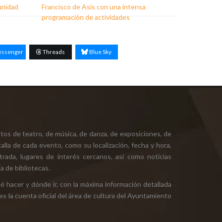
unidad
Francisco de Asís con una intensa
programación de actividades
ssenger
Threads
Blue Sky
tos de teatro, de música, de danza, de exposiciones, de
alla de cada evento, como su localización, fecha y hora,
ntrada, lugares de interés cercanos, así como noticias
a de bibliotecas.
ué hacer y dónde ir, con la máxima información detallada
es la cuenta oficial del área de cultura del Ayuntamiento