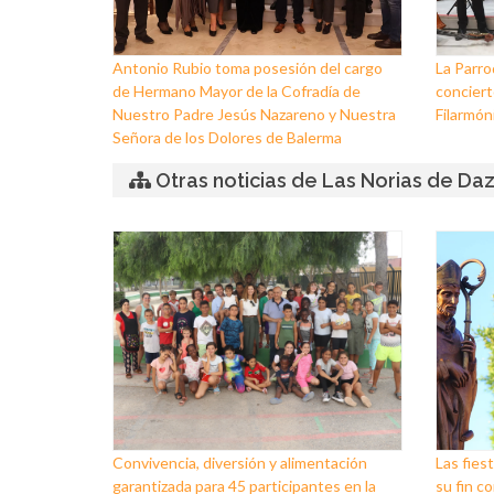
Antonio Rubio toma posesión del cargo
La Parro
de Hermano Mayor de la Cofradía de
conciert
Nuestro Padre Jesús Nazareno y Nuestra
Filarmóni
Señora de los Dolores de Balerma
Otras noticias de Las Norias de Da
Convivencia, diversión y alimentación
Las fies
garantizada para 45 participantes en la
su fin co