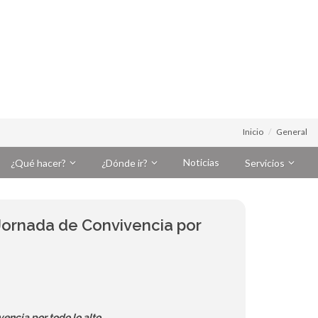
Inicio
General
Noticias
¿Qué hacer?
¿Dónde ir?
Servicios
Jornada de Convivencia por
encia por todo lo alto