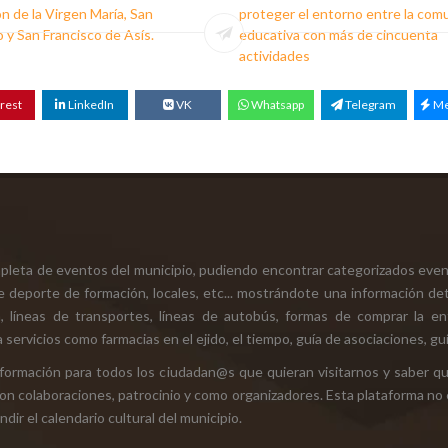
n de la Virgen María, San
proteger el entorno entre la com
o y San Francisco de Asís.
educativa con más de cincuenta
actividades
rest
LinkedIn
VK
Whatsapp
Telegram
Me
mpleta de eventos del municipio, pudiendo encontrar categorizados even
e deporte de formación, locales, etc... mostrándote una información det
ión, líneas de transportes, líneas de autobús, formas de comprar la e
 servicios como farmacias en el ejido, el tiempo, guía de asociaciones, guí
 información para todos los ciudadan@s que quieran visitarnos y saber q
con colaboraciones, patrocinio y como organizadores. Esta plataforma no 
ir el calendario cultural del municipio.