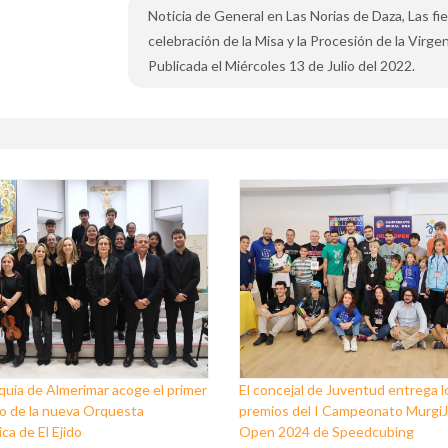
Noticia de General en Las Norias de Daza, Las fies
celebración de la Misa y la Procesión de la Virgen
Publicada el Miércoles 13 de Julio del 2022.
quia de Almerimar acoge el primer
El concejal de Juventud entrega l
o de la nueva Orquesta
premios del I Campeonato Murgi
ca de El Ejido
Open 2024 de Speedcubing