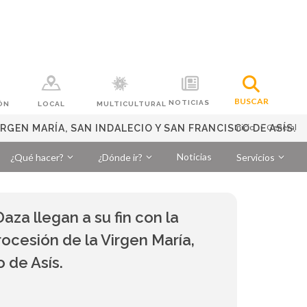
BUSCAR
NOTICIAS
ÓN
LOCAL
MULTICULTURAL
Inicio
General
IRGEN MARÍA, SAN INDALECIO Y SAN FRANCISCO DE ASÍS.
Noticias
¿Qué hacer?
¿Dónde ir?
Servicios
Daza llegan a su fin con la
rocesión de la Virgen María,
 de Asís.