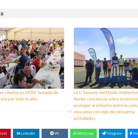
za
as celebra su XXXV Jornada de
La II Semana del Medio Ambiente
cia por todo lo alto
Norias conciencia sobre la necesi
proteger el entorno entre la com
educativa con más de cincuenta
actividades
rest
LinkedIn
VK
Whatsapp
Telegram
Me