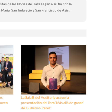
tas de las Norias de Daza llegan a su fin con la
 María, San Indalecio y San Francisco de Asís..
os
La Sala B del Auditorio acoge la
Joven
presentación del libro ‘Más allá de ganar’
de Guillermo Pérez