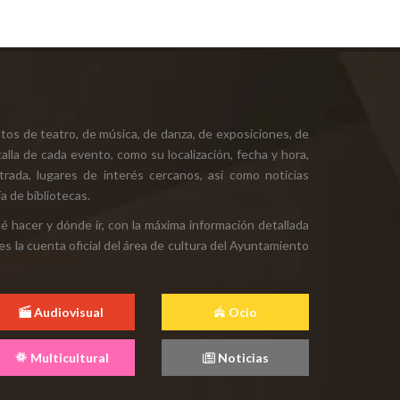
tos de teatro, de música, de danza, de exposiciones, de
alla de cada evento, como su localización, fecha y hora,
ntrada, lugares de interés cercanos, así como noticias
a de bibliotecas.
ué hacer y dónde ir, con la máxima información detallada
es la cuenta oficial del área de cultura del Ayuntamiento
Audiovisual
Ocio
Multicultural
Noticias