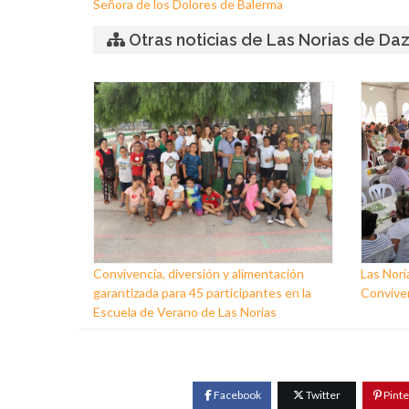
Señora de los Dolores de Balerma
Otras noticias de Las Norias de Da
Convivencia, diversión y alimentación
Las Nori
garantizada para 45 participantes en la
Conviven
Escuela de Verano de Las Norias
Facebook
Twitter
Pinte