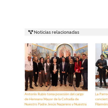
Noticias relacionadas
Antonio Rubio toma posesión del cargo
La Parro
de Hermano Mayor de la Cofradía de
conciert
Nuestro Padre Jesús Nazareno y Nuestra
Filarmóni