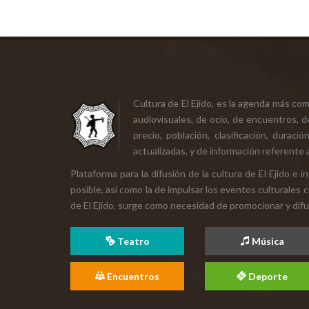
Cultura de El Ejido, es la agenda más co
audiovisuales, de ocio, de encuentros, d
precio, población, clasificación, durac
actualizadas, y de información referente a
Plataforma para la difusión de la cultura de El Ejido e
posible, así como la de impulsar los eventos culturales 
de El Ejido, surge como necesidad de promocionar y difund
Teatro
Música
Encuentros
Deporte