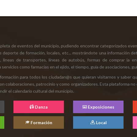
mpleta de eventos del municipio, pudiendo encontrar categorizados even
e deporte de formación, locales, etc... mostrándote una información det
ión, líneas de transportes, líneas de autobús, formas de comprar la e
 servicios como farmacias en el ejido, el tiempo, guía de asociaciones, guí
 información para todos los ciudadan@s que quieran visitarnos y saber q
con colaboraciones, patrocinio y como organizadores. Esta plataforma no 
ir el calendario cultural del municipio.
Danza
Exposiciones
Formación
Local