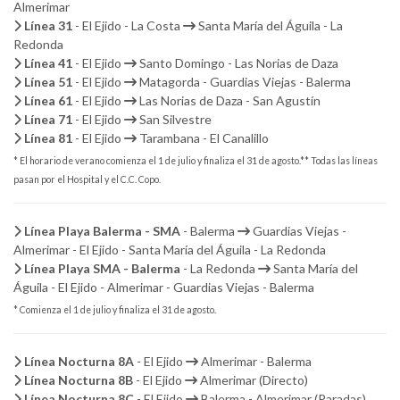
Almerimar
Línea 31
- El Ejido - La Costa
Santa María del Águila - La
Redonda
Línea 41
- El Ejido
Santo Domingo - Las Norias de Daza
Línea 51
- El Ejido
Matagorda - Guardias Viejas - Balerma
Línea 61
- El Ejido
Las Norias de Daza - San Agustín
Línea 71
- El Ejido
San Silvestre
Línea 81
- El Ejido
Tarambana - El Canalillo
* El horario de verano comienza el 1 de julio y finaliza el 31 de agosto.
** Todas las líneas
pasan por el Hospital y el C.C. Copo.
Línea Playa Balerma - SMA
- Balerma
Guardias Viejas -
Almerimar - El Ejido - Santa María del Águila - La Redonda
Línea Playa SMA - Balerma
- La Redonda
Santa María del
Águila - El Ejido - Almerimar - Guardias Viejas - Balerma
* Comienza el 1 de julio y finaliza el 31 de agosto.
Línea Nocturna 8A
- El Ejido
Almerimar - Balerma
Línea Nocturna 8B
- El Ejido
Almerimar (Directo)
Línea Nocturna 8C
- El Ejido
Balerma - Almerimar (Paradas)