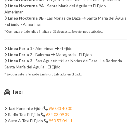
Línea Nocturna 9A
- Santa María del Águila
El Ejido -
Almerimar
Línea Nocturna 9B
- Las Norias de Daza
Santa María del Águila
- El Ejido - Almerimar
* Comienza el 1 de julio y finaliza el 31 de agosto. Sólo viernes y sábados.
Línea Feria 1
- Almerimar
El Ejido
Línea Feria 2
- Balerma
Matagorda - El Ejido
Línea Feria 3
- San Agustín
Las Norias de Daza - La Redonda -
Santa María del Águila - El Ejido
* Sólo durante la feria de San Isidro Labrador en El Ejido.
Taxi
Taxi Poniente Ejido
950 33 40 00
Radio Taxi El Ejido
684 03 09 39
Auto & Taxi El Ejido
950 57 06 11