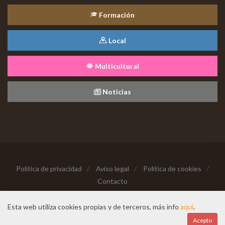
Formación
Local
Multicultural
Noticias
Política de privacidad
/
Aviso legal
/
Política de cookies
/
Contacto
Copyright © 2026 Todos los derechos reservados
Esta web utiliza cookies propias y de terceros, más info
aquí
.
Hecho con cariño desde
Acepto