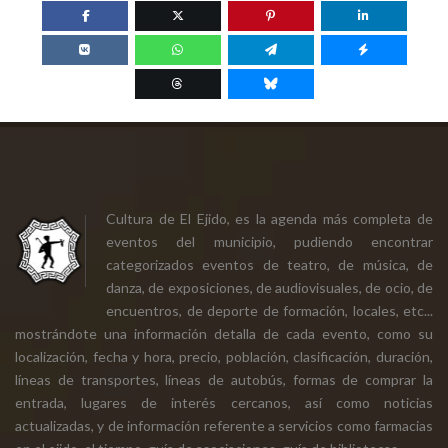
Cultura de El Ejido, es la agenda más completa de
eventos del municipio, pudiendo encontrar
categorizados eventos de teatro, de música, de
danza, de exposiciones, de audiovisuales, de ocio, de
encuentros, de deporte de formación, locales, etc...
mostrándote una información detalla de cada evento, como su
localización, fecha y hora, precio, población, clasificación, duración,
líneas de transportes, líneas de autobús, formas de comprar la
entrada, lugares de interés cercanos, así como noticias
actualizadas, y de información referente a servicios como farmacias