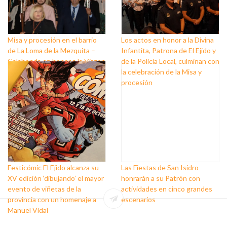
Misa y procesión en el barrio
Los actos en honor a la Divina
de La Loma de la Mezquita –
Infantita, Patrona de El Ejido y
Calahonda en honor a la Virgen
de la Policía Local, culminan con
del Pilar
la celebración de la Misa y
procesión
Festicómic El Ejido alcanza su
Las Fiestas de San Isidro
XV edición ‘dibujando’ el mayor
honrarán a su Patrón con
evento de viñetas de la
actividades en cinco grandes
provincia con un homenaje a
escenarios
Manuel Vidal