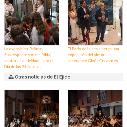
La exposición ‘Brönte,
El Patio de Luces alberga una
Shakespeare y otros frikis’
exposición del pintor
centra las actividades por el
almeriense Ginés Cervantes
Día de las Bibliotecas
Otras noticias de El Ejido