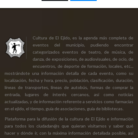
Cultura de El Ejido, es la agenda más completa de
eventos del municipio, pudiendo encontrar
categorizados eventos de teatro, de música, de
danza, de exposiciones, de audiovisuales, de ocio, de
encuentros, de deporte de formación, locales, etc...
mostrándote una información detalla de cada evento, como su
localización, fecha y hora, precio, población, clasificación, duración,
líneas de transportes, líneas de autobús, formas de comprar la
entrada, lugares de interés cercanos, así como noticias
actualizadas, y de información referente a servicios como farmacias
en el ejido, el tiempo, guía de asociaciones, guía de bibliotecas.
Plataforma para la difusión de la cultura de El Ejido e información
para todos los ciudadan@s que quieran visitarnos y saber qué
hacer y dónde ir, con la máxima información detallada posible, así