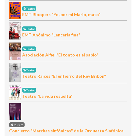
Teatro
EMT Bloopers "Yo, por mi Mario, mato"
Teatro
EMT Anónimo "Lencería fina"
Teatro
Asociación Alfiel "El tonto es el sabio"
Teatro
Teatro Raíces "El entierro del Rey Bribón"
Teatro
Teatro "La vida resuelta"
Música
Concierto "Marchas sinfónicas" de la Orquesta Sinfónica