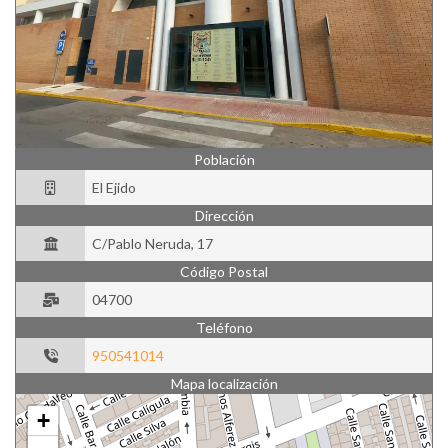
Población
Población
El Ejido
Dirección
Dirección
C/Pablo Neruda, 17
Código Postal
Código Postal
04700
Teléfono
Teléfono
950541014
Mapa localización
+