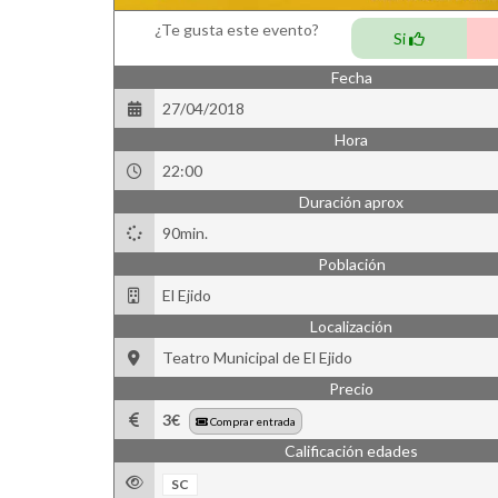
¿Te gusta este evento?
Si
Fecha
27/04/2018
Hora
22:00
Duración aprox
90min.
Población
El Ejido
Localización
Teatro Municipal de El Ejido
Precio
3€
Comprar entrada
Calificación edades
SC