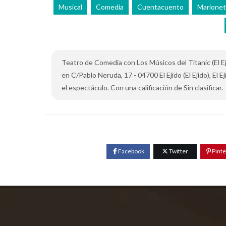
Musical
Comedia
Cuentacuento
Marionet
Teatro de Comedia con Los Músicos del Titanic (El Ejid
en C/Pablo Neruda, 17 - 04700 El Ejido (El Ejido), El
el espectáculo. Con una calificación de Sin clasificar.
Facebook
Twitter
Pinte