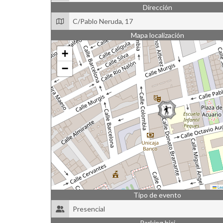
Dirección
C/Pablo Neruda, 17
Mapa localización
+
−
Lea
Tipo de evento
Presencial
Parking bici