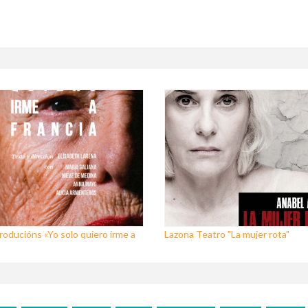
oducións «Yo solo quiero irme a
Lazona Teatro "La mujer rota"