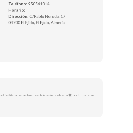
Teléfono:
950541014
Horario:
Dirección:
C/Pablo Neruda, 17
04700 El Ejido, El Ejido, Almería
ad facilitada por las fuentes oficiales indicadas con
, por lo que no se