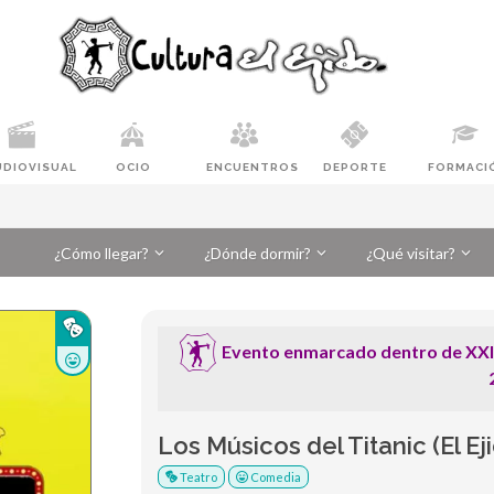
UDIOVISUAL
OCIO
ENCUENTROS
DEPORTE
FORMACI
¿Cómo llegar?
¿Dónde dormir?
¿Qué visitar?
Evento enmarcado dentro de XXIX
Los Músicos del Titanic (El Eji
Teatro
Comedia