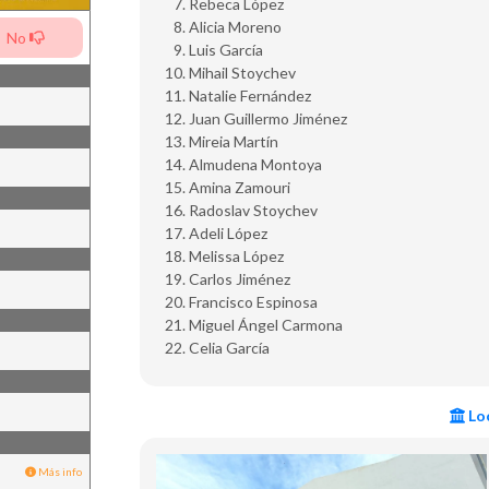
Rebeca López
Alicia Moreno
No
Luis García
Mihail Stoychev
Natalie Fernández
Juan Guillermo Jiménez
Mireia Martín
Almudena Montoya
Amina Zamouri
Radoslav Stoychev
Adeli López
Melissa López
Carlos Jiménez
Francisco Espinosa
Miguel Ángel Carmona
Celia García
Loc
Más info