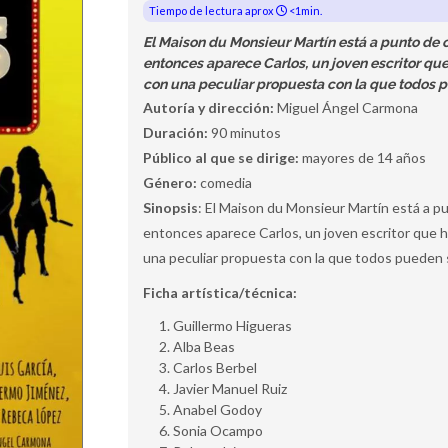
Tiempo de lectura aprox
<1min.
El Maison du Monsieur Martín está a punto de c
entonces aparece Carlos, un joven escritor que 
con una peculiar propuesta con la que todos p
Autoría y dirección:
Miguel Ángel Carmona
Duración:
90 minutos
Público al que se dirige:
mayores de 14 años
Género:
comedia
Sinopsis
: El Maison du Monsieur Martín está a pu
entonces aparece Carlos, un joven escritor que ha 
una peculiar propuesta con la que todos pueden 
Ficha artística/técnica:
Guillermo Higueras
Alba Beas
Carlos Berbel
Javier Manuel Ruiz
Anabel Godoy
Sonia Ocampo