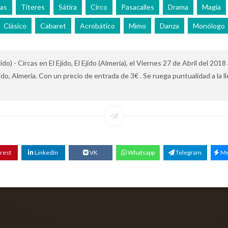
as
Títeres
Sátira
Circo
Pasacalles
Drama
Magia
Clásico
Cabaret
Acrobático
Mimo
Danza
Monólogo
o) - Circas en El Ejido, El Ejido (Almería), el Viernes 27 de Abril del 2018
 Ejido, Almería. Con un precio de entrada de 3€ . Se ruega puntualidad a l
rest
LinkedIn
VK
Whatsapp
Telegram
Me