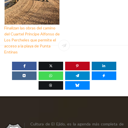
Finalizan las obras del camino
del Cuartel Príncipe Alfonso de
Los Percheles que permite el
acceso a la playa de Punta
Entinas
Cultura de El Ejido, es la agenda más completa de