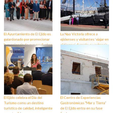
El Ayuntamiento de El Ejido es
La Nao Victoria ofrece a
galardonado por promocionar
ejidenses y visitantes ‘viajar en
la excelencia de sus productos
el tiempo’ durante su estancia
agrícolas con la calidad
en Almerimar
gourmet de su cocina
El Ejido celebra el Día del
El Centro de Experiencias
Turismo como un destino
Gastronómicas "Mar y Tierra"
turístico de calidad, inteligente
de El Ejido entra en su fase