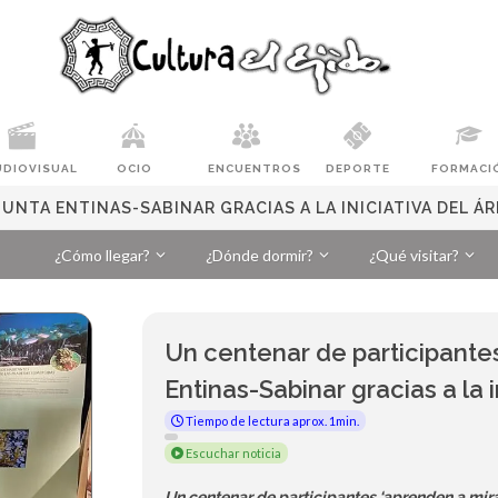
UDIOVISUAL
OCIO
ENCUENTROS
DEPORTE
FORMACI
PUNTA ENTINAS-SABINAR GRACIAS A LA INICIATIVA DEL Á
¿Cómo llegar?
¿Dónde dormir?
¿Qué visitar?
Un centenar de participantes
Entinas-Sabinar gracias a la 
Tiempo de lectura aprox. 1min.
Escuchar noticia
Un centenar de participantes ‘aprenden a mirar