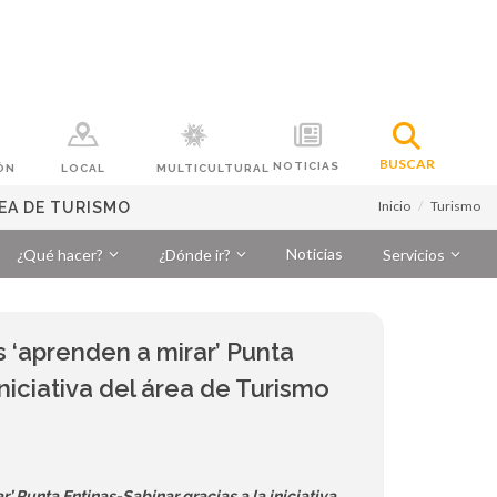
BUSCAR
NOTICIAS
ÓN
LOCAL
MULTICULTURAL
Inicio
Turismo
REA DE TURISMO
Noticias
¿Qué hacer?
¿Dónde ir?
Servicios
 ‘aprenden a mirar’ Punta
iniciativa del área de Turismo
’ Punta Entinas-Sabinar gracias a la iniciativa