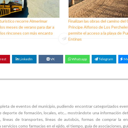
turístico recorre Almerimar
Finalizan las obras del camino del
los meses de verano para dar a
Príncipe Alfonso de Los Perchele
los rincones con más encanto
permite el acceso a la playa de P
Entinas
rest
LinkedIn
VK
Whatsapp
Telegram
Me
mpleta de eventos del municipio, pudiendo encontrar categorizados even
e deporte de formación, locales, etc... mostrándote una información det
ión, líneas de transportes, líneas de autobús, formas de comprar la e
 servicios como farmacias en el ejido, el tiempo, guía de asociaciones, guí