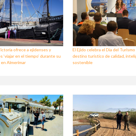
ictoria ofrece a ejidenses y
El Ejido celebra el Día del Turism
s ‘viajar en el tiempo’ durante su
destino turístico de calidad, intel
 en Almerimar
sostenible