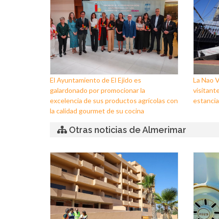
El Ayuntamiento de El Ejido es
La Nao V
galardonado por promocionar la
visitante
excelencia de sus productos agrícolas con
estancia
la calidad gourmet de su cocina
Otras noticias de Almerimar