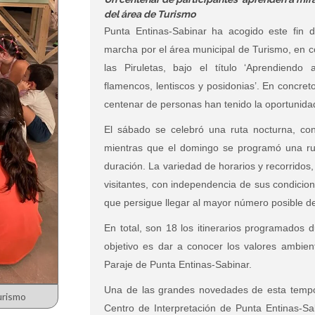
del área de Turismo
Punta Entinas-Sabinar ha acogido este fin
marcha por el área municipal de Turismo, en c
las Piruletas, bajo el título
‘Aprendiendo 
flamencos, lentiscos y posidonias’
. En concret
centenar de personas han tenido la oportunidad
El sábado se celebró una ruta nocturna, con
mientras que el domingo se programó una rut
duración. La variedad de horarios y recorridos,
visitantes, con independencia de sus condicio
que persigue llegar al mayor número posible d
En total, son 18 los itinerarios programados 
objetivo es dar a conocer los valores ambient
Paraje de Punta Entinas-Sabinar.
Una de las grandes novedades de esta tempor
urismo
Centro de Interpretación de Punta Entinas-Sa