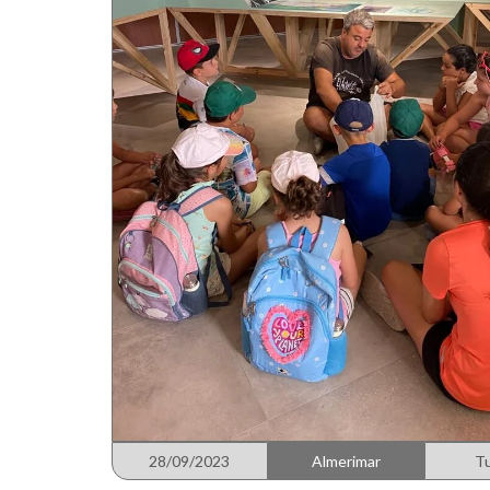
28/09/2023
Almerimar
T