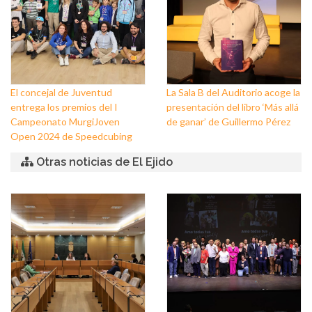
El concejal de Juventud
La Sala B del Auditorio acoge la
entrega los premios del I
presentación del libro ‘Más allá
Campeonato MurgiJoven
de ganar’ de Guillermo Pérez
Open 2024 de Speedcubing
Otras noticias de El Ejido