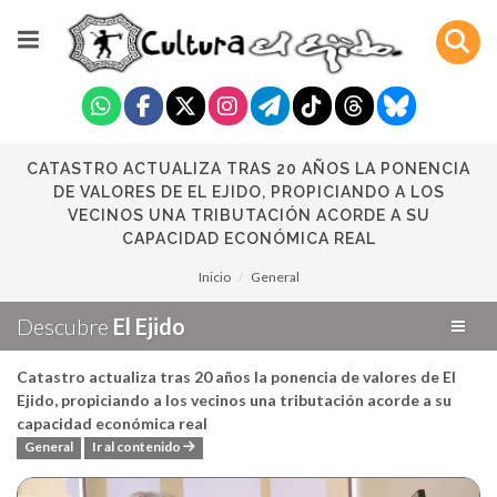
CATASTRO ACTUALIZA TRAS 20 AÑOS LA PONENCIA
DE VALORES DE EL EJIDO, PROPICIANDO A LOS
VECINOS UNA TRIBUTACIÓN ACORDE A SU
CAPACIDAD ECONÓMICA REAL
Inicio
General
Descubre
El Ejido
Catastro actualiza tras 20 años la ponencia de valores de El
Ejido, propiciando a los vecinos una tributación acorde a su
capacidad económica real
General
Ir al contenido