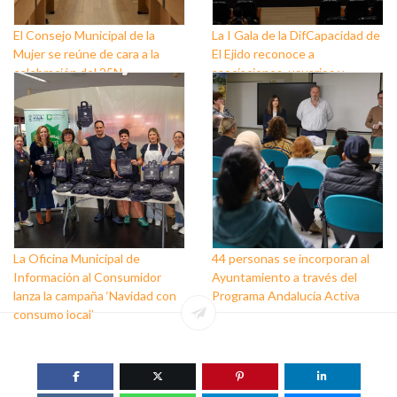
El Consejo Municipal de la
La I Gala de la DifCapacidad de
Mujer se reúne de cara a la
El Ejido reconoce a
celebración del 25N
asociaciones, usuarios y
personas que trabajan a favor
de este colectivo
La Oficina Municipal de
44 personas se incorporan al
Información al Consumidor
Ayuntamiento a través del
lanza la campaña ‘Navidad con
Programa Andalucía Activa
consumo local’