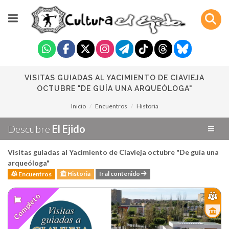
VISITAS GUIADAS AL YACIMIENTO DE CIAVIEJA
OCTUBRE "DE GUÍA UNA ARQUEÓLOGA"
Inicio
Encuentros
Historia
Descubre
El Ejido
Visitas guiadas al Yacimiento de Ciavieja octubre "De guía una
arqueóloga"
Historia
Ir al contenido
Encuentros
Completo