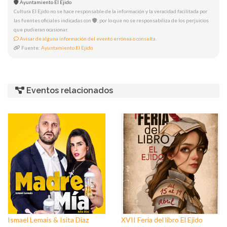
Ayuntamiento El Ejido
Cultura El Ejido no se hace responsable de la información y la veracidad facilitada por
las fuentes oficiales indicadas con
, por lo que no se responsabiliza de los perjuicios
que pudieran ocasionar.
Avisar de alguna información del evento errónea o consulta.
Fuente:
Ayuntamiento El Ejido
Eventos relacionados
Ismael Lemais & Isita Díaz
XVII Feria del libro El Ejido