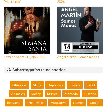
"Madre mía"
2026
Semana Santa El Ejido 2026
Ángel Martín "Somos monos"
Subcategorías relacionadas
Literarios
Moda
Deportivo
Ciencia
Salud
Animales
Motor
Musical
Mercado
Historia
Religioso
Encuentros
Asociativo
Humor
Juegos