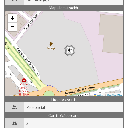
Mapa localización
+
−
Leaflet
|
©
OpenStreetMap
Tipo de evento
Presencial
Carril bici cercano
Si