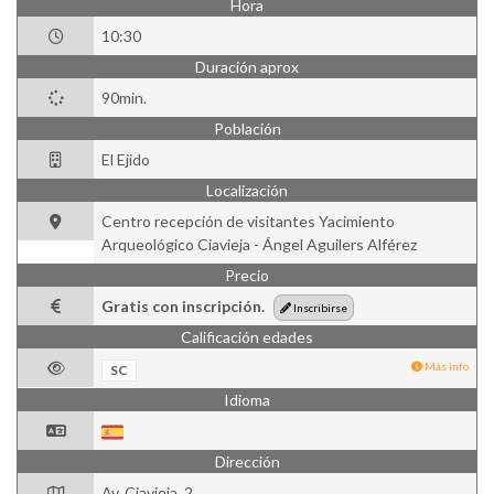
Hora
10:30
Duración aprox
90min.
Población
El Ejido
Localización
Centro recepción de visitantes Yacimiento
Arqueológico Ciavieja - Ángel Aguilers Alférez
Precio
Gratis con inscripción.
Inscribirse
Calificación edades
Más info
SC
Idioma
Dirección
Av. Ciavieja, 2