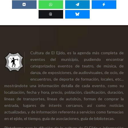
Cultura de El Ejido, es la agenda más completa de
eventos del municipio, pudiendo encontrar
categorizados eventos de teatro, de música, de
danza, de exposiciones, de audiovisuales, de ocio, de
encuentros, de deporte de formación, locales, etc...
mostrándote una información detalla de cada evento, como su
localización, fecha y hora, precio, población, clasificación, duración,
líneas de transportes, líneas de autobús, formas de comprar la
entrada, lugares de interés cercanos, así como noticias
actualizadas, y de información referente a servicios como farmacias
en el ejido, el tiempo, guía de asociaciones, guía de bibliotecas.
Plataforma para la difusión de la cultura de El Ejido e información