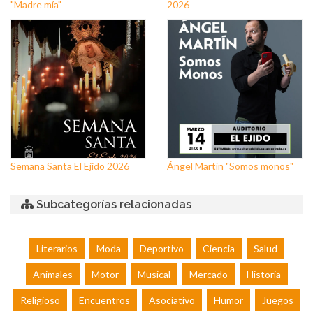
"Madre mía"
2026
Semana Santa El Ejido 2026
Ángel Martín "Somos monos"
Subcategorías relacionadas
Literarios
Moda
Deportivo
Ciencia
Salud
Animales
Motor
Musical
Mercado
Historia
Religioso
Encuentros
Asociativo
Humor
Juegos