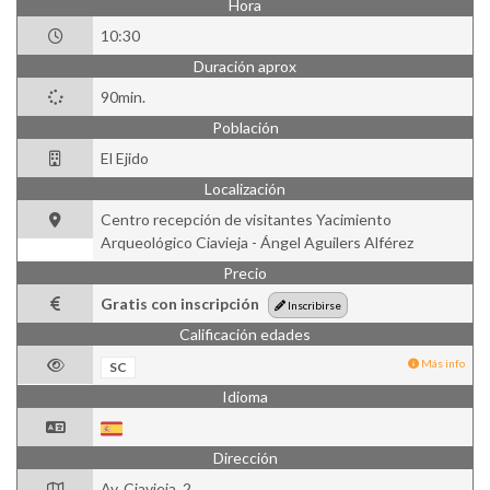
Hora
10:30
Duración aprox
90min.
Población
El Ejido
Localización
Centro recepción de visitantes Yacimiento
Arqueológico Ciavieja - Ángel Aguilers Alférez
Precio
Gratis con inscripción
Inscribirse
Calificación edades
Más info
SC
Idioma
Dirección
Av. Ciavieja, 2