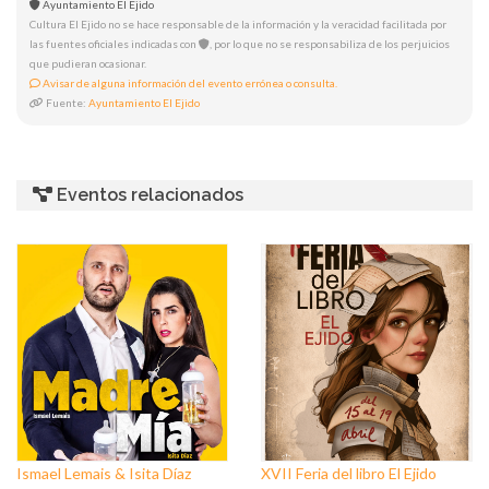
Ayuntamiento El Ejido
Cultura El Ejido no se hace responsable de la información y la veracidad facilitada por
las fuentes oficiales indicadas con
, por lo que no se responsabiliza de los perjuicios
que pudieran ocasionar.
Avisar de alguna información del evento errónea o consulta.
Fuente:
Ayuntamiento El Ejido
Eventos relacionados
Ismael Lemais & Isita Díaz
XVII Feria del libro El Ejido