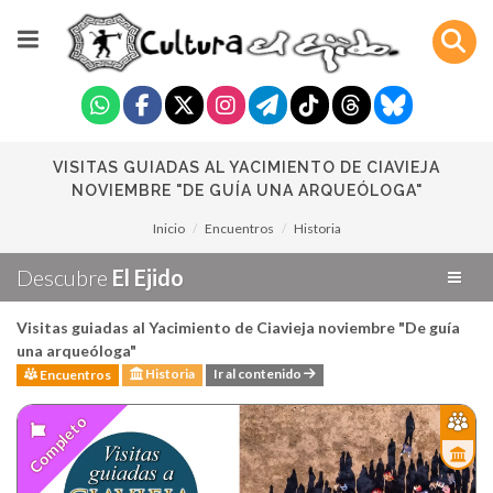
VISITAS GUIADAS AL YACIMIENTO DE CIAVIEJA
NOVIEMBRE "DE GUÍA UNA ARQUEÓLOGA"
Inicio
Encuentros
Historia
Descubre
El Ejido
Visitas guiadas al Yacimiento de Ciavieja noviembre "De guía
una arqueóloga"
Historia
Ir al contenido
Encuentros
Completo