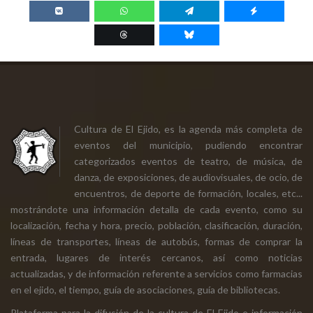
Cultura de El Ejido, es la agenda más completa de
eventos del municipio, pudiendo encontrar
categorizados eventos de teatro, de música, de
danza, de exposiciones, de audiovisuales, de ocio, de
encuentros, de deporte de formación, locales, etc...
mostrándote una información detalla de cada evento, como su
localización, fecha y hora, precio, población, clasificación, duración,
líneas de transportes, líneas de autobús, formas de comprar la
entrada, lugares de interés cercanos, así como noticias
actualizadas, y de información referente a servicios como farmacias
en el ejido, el tiempo, guía de asociaciones, guía de bibliotecas.
Plataforma para la difusión de la cultura de El Ejido e información