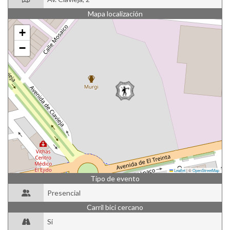
Mapa localización
+
−
Leaflet
|
©
OpenStreetMap
Tipo de evento
Presencial
Carril bici cercano
Si