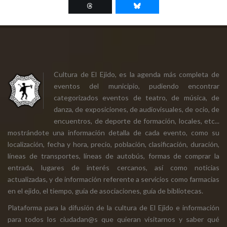
Cultura de El Ejido, es la agenda más completa de
eventos del municipio, pudiendo encontrar
categorizados eventos de teatro, de música, de
danza, de exposiciones, de audiovisuales, de ocio, de
encuentros, de deporte de formación, locales, etc...
mostrándote una información detalla de cada evento, como su
localización, fecha y hora, precio, población, clasificación, duración,
líneas de transportes, líneas de autobús, formas de comprar la
entrada, lugares de interés cercanos, así como noticias
actualizadas, y de información referente a servicios como farmacias
en el ejido, el tiempo, guía de asociaciones, guía de bibliotecas.
Plataforma para la difusión de la cultura de El Ejido e información
para todos los ciudadan@s que quieran visitarnos y saber qué