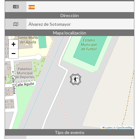
Dirección
Álvarez de Sotomayor
Mapa localización
+
−
Leaflet
|
©
OpenStreetMap
Tipo de evento