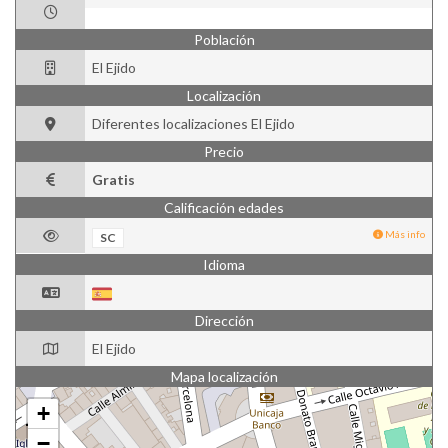
Población
El Ejido
Localización
Diferentes localizaciones El Ejido
Precio
Gratis
Calificación edades
Más info
SC
Idioma
Dirección
El Ejido
Mapa localización
+
−