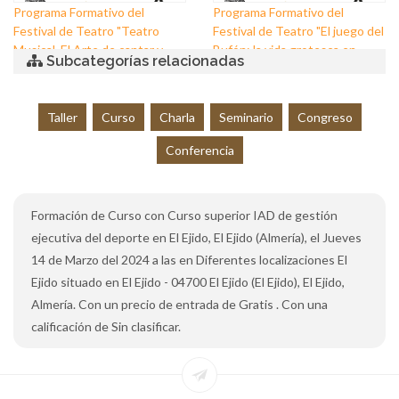
Programa Formativo del
Programa Formativo del
Festival de Teatro "Teatro
Festival de Teatro "El juego del
Musical. El Arte de cantar y
Bufón: la vida grotesca en
Subcategorías relacionadas
contar en escena"
escena"
Taller
Curso
Charla
Seminario
Congreso
Conferencia
Formación de Curso con Curso superior IAD de gestión
ejecutiva del deporte en El Ejido, El Ejido (Almería), el Jueves
14 de Marzo del 2024 a las en Diferentes localizaciones El
Ejido situado en El Ejido - 04700 El Ejido (El Ejido), El Ejido,
Almería. Con un precio de entrada de Gratis . Con una
calificación de Sin clasificar.