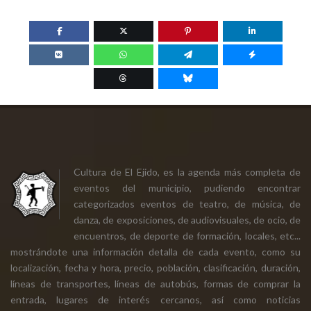
Cultura de El Ejido, es la agenda más completa de
eventos del municipio, pudiendo encontrar
categorizados eventos de teatro, de música, de
danza, de exposiciones, de audiovisuales, de ocio, de
encuentros, de deporte de formación, locales, etc...
mostrándote una información detalla de cada evento, como su
localización, fecha y hora, precio, población, clasificación, duración,
líneas de transportes, líneas de autobús, formas de comprar la
entrada, lugares de interés cercanos, así como noticias