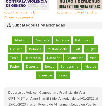
Ruta Urbana contra la
Ruta entorno Punta Entinas
Violencia de género
Subcategorías relacionadas
Atletismo
Gimnasia
Acuático
Balonmano
Ciclismo
Petanca
Multideporte
Golf
Rugby
Tenis
Halterofilia
Natación
Baloncesto
Vela
Fútbol
Deporte
Boxeo
Senderismo
Ajedrez
Ecuestre
Pesca
Deporte de Vela con Campeonato Provincial de Vela
OPTIMIST en Almerimar, El Ejido (Almería), del 14/01/2023 al
15/01/2023 a las en Puerto de Almerimar situado en Puerto