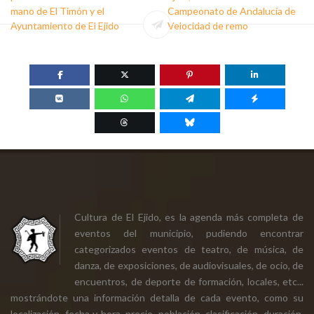
mano de El Timón y el
Campeonato de Andalucía de
Ayuntamiento de El Ejido
Velocidad de remo
Cultura de El Ejido, es la agenda más completa de
eventos del municipio, pudiendo encontrar
categorizados eventos de teatro, de música, de
danza, de exposiciones, de audiovisuales, de ocio, de
encuentros, de deporte de formación, locales, etc...
mostrándote una información detalla de cada evento, como su
localización, fecha y hora, precio, población, clasificación, duración,