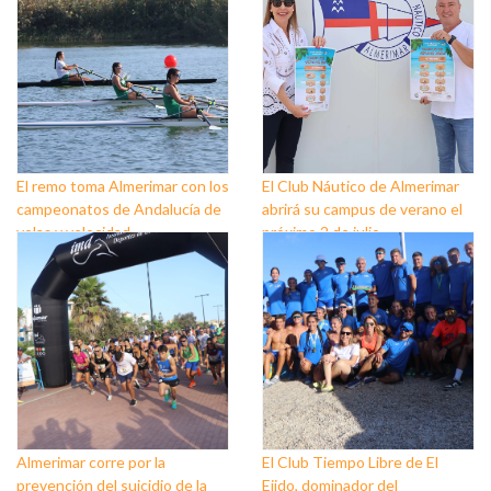
El remo toma Almerimar con los
El Club Náutico de Almerimar
campeonatos de Andalucía de
abrirá su campus de verano el
yolas y velocidad
próximo 2 de julio
Almerimar corre por la
El Club Tiempo Libre de El
prevención del suicidio de la
Ejido, dominador del