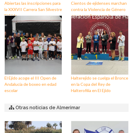
Abiertas las inscripciones para
Cientos de ejidenses marchan
la XXXVII Carrera San Silvestre
contra la Violencia de Género
El Ejido
en una mañana para la
reivindicación y la
concienciación
El Ejido acoge el III Open de
Halterejido se cuelga el Bronce
Andalucía de boxeo en edad
en la Copa del Rey de
escolar
Halterofilia en El Ejido
Otras noticias de Almerimar