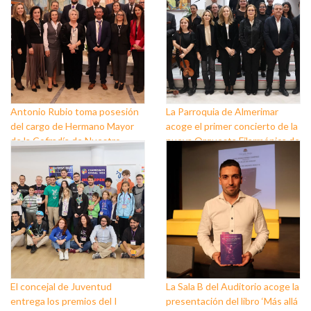
Antonio Rubio toma posesión
La Parroquia de Almerimar
del cargo de Hermano Mayor
acoge el primer concierto de la
de la Cofradía de Nuestro
nueva Orquesta Filarmónica de
Padre Jesús Nazareno y
El Ejido
Nuestra Señora de los Dolores
de Balerma
El concejal de Juventud
La Sala B del Auditorio acoge la
entrega los premios del I
presentación del libro ‘Más allá