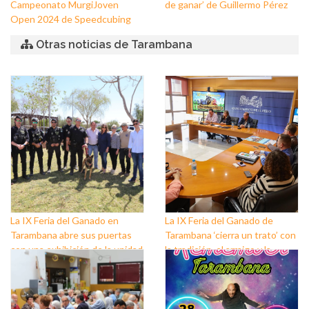
Campeonato MurgiJoven
de ganar’ de Guillermo Pérez
Open 2024 de Speedcubing
Otras noticias de Tarambana
La IX Feria del Ganado en
La IX Feria del Ganado de
Tarambana abre sus puertas
Tarambana ‘cierra un trato’ con
con una exhibición de la unidad
la tradición, el arraigo y la
canina de la Policía Local
cultura popular en torno a las
labores del campo