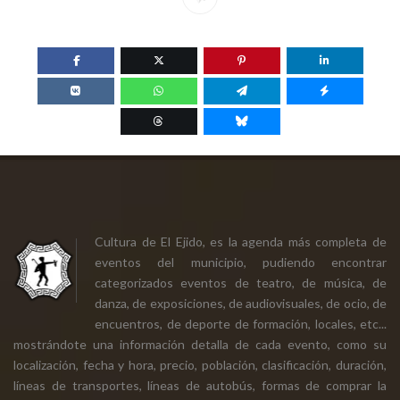
Cultura de El Ejido, es la agenda más completa de
eventos del municipio, pudiendo encontrar
categorizados eventos de teatro, de música, de
danza, de exposiciones, de audiovisuales, de ocio, de
encuentros, de deporte de formación, locales, etc...
mostrándote una información detalla de cada evento, como su
localización, fecha y hora, precio, población, clasificación, duración,
líneas de transportes, líneas de autobús, formas de comprar la