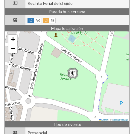
Recinto Ferial de El Ejido
Parada bus cercana
L2
P65
L3
P8
Mapa localización
+
−
Leaflet
|
©
OpenStreetMap
Tipo de evento
Presencial