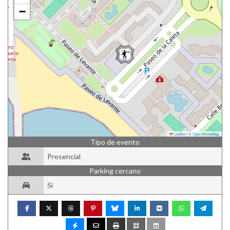
−
Leaflet
|
©
OpenStreetMap
Tipo de evento
Presencial
Parking cercano
Si