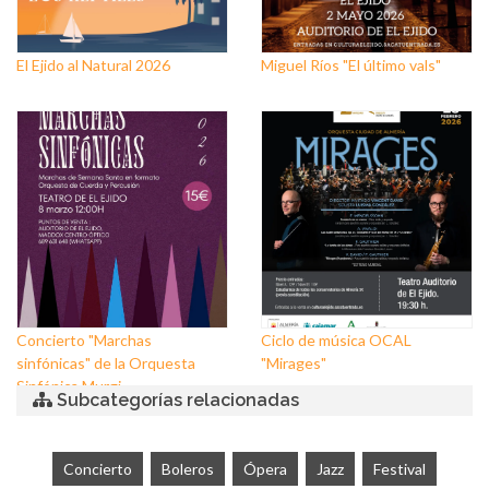
El Ejido al Natural 2026
Miguel Ríos "El último vals"
Concierto "Marchas
Ciclo de música OCAL
sinfónicas" de la Orquesta
"Mirages"
Sinfónica Murgi
Subcategorías relacionadas
Concierto
Boleros
Ópera
Jazz
Festival