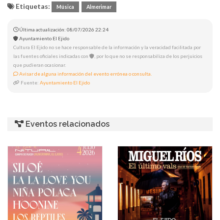
Etiquetas:
Música
Almerimar
Última actualización: 08/07/2026 22:24
Ayuntamiento El Ejido
Cultura El Ejido no se hace responsable de la información y la veracidad facilitada por
las fuentes oficiales indicadas con
, por lo que no se responsabiliza de los perjuicios
que pudieran ocasionar.
Avisar de alguna información del evento errónea o consulta.
Fuente:
Ayuntamiento El Ejido
Eventos relacionados