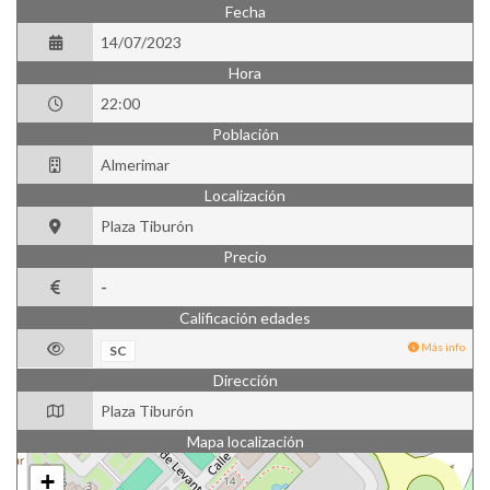
Fecha
14/07/2023
Hora
22:00
Población
Almerimar
Localización
Plaza Tiburón
Precio
-
Calificación edades
Más info
SC
Dirección
Plaza Tiburón
Mapa localización
+