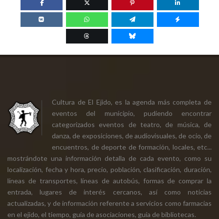
Cultura de El Ejido, es la agenda más completa de
eventos del municipio, pudiendo encontrar
categorizados eventos de teatro, de música, de
danza, de exposiciones, de audiovisuales, de ocio, de
encuentros, de deporte de formación, locales, etc...
mostrándote una información detalla de cada evento, como su
localización, fecha y hora, precio, población, clasificación, duración,
líneas de transportes, líneas de autobús, formas de comprar la
entrada, lugares de interés cercanos, así como noticias
actualizadas, y de información referente a servicios como farmacias
en el ejido, el tiempo, guía de asociaciones, guía de bibliotecas.