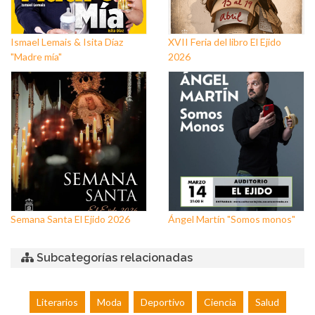
Ismael Lemais & Isita Díaz
XVII Feria del libro El Ejido
"Madre mía"
2026
Semana Santa El Ejido 2026
Ángel Martín "Somos monos"
Subcategorías relacionadas
Literarios
Moda
Deportivo
Ciencia
Salud