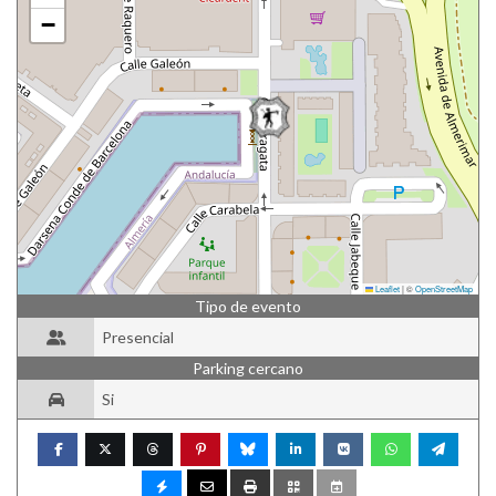
−
Leaflet
|
©
OpenStreetMap
Tipo de evento
Presencial
Parking cercano
Si