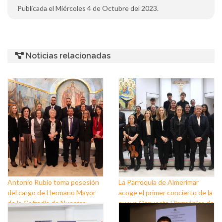
Publicada el Miércoles 4 de Octubre del 2023.
Noticias relacionadas
Antonio Rubio toma posesión
La Parroquia de Almerimar
del cargo de Hermano Mayor
acoge el primer concierto de la
de la Cofradía de Nuestro
nueva Orquesta Filarmónica de
Padre Jesús Nazareno y
El Ejido