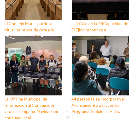
El Consejo Municipal de la
La I Gala de la DifCapacidad de
Mujer se reúne de cara a la
El Ejido reconoce a
celebración del 25N
asociaciones, usuarios y
personas que trabajan a favor
de este colectivo
La Oficina Municipal de
44 personas se incorporan al
Información al Consumidor
Ayuntamiento a través del
lanza la campaña ‘Navidad con
Programa Andalucía Activa
consumo local’