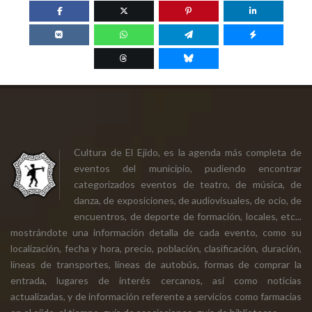
Cultura de El Ejido, es la agenda más completa de
eventos del municipio, pudiendo encontrar
categorizados eventos de teatro, de música, de
danza, de exposiciones, de audiovisuales, de ocio, de
encuentros, de deporte de formación, locales, etc...
mostrándote una información detalla de cada evento, como su
localización, fecha y hora, precio, población, clasificación, duración,
líneas de transportes, líneas de autobús, formas de comprar la
entrada, lugares de interés cercanos, así como noticias
actualizadas, y de información referente a servicios como farmacias