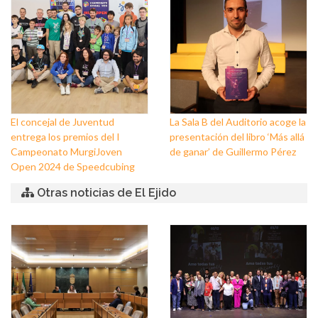
Nuestra Señora de los Dolores
de Balerma
El concejal de Juventud
La Sala B del Auditorio acoge la
entrega los premios del I
presentación del libro ‘Más allá
Campeonato MurgiJoven
de ganar’ de Guillermo Pérez
Open 2024 de Speedcubing
Otras noticias de El Ejido