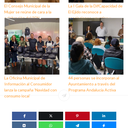
El Consejo Municipal de la
La I Gala de la DifCapacidad de
Mujer se reúne de cara a la
El Ejido reconoce a
celebración del 25N
asociaciones, usuarios y
personas que trabajan a favor
de este colectivo
La Oficina Municipal de
44 personas se incorporan al
Información al Consumidor
Ayuntamiento a través del
lanza la campaña ‘Navidad con
Programa Andalucía Activa
consumo local’