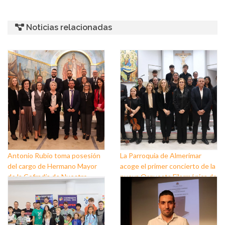
Noticias relacionadas
Antonio Rubio toma posesión
La Parroquia de Almerimar
del cargo de Hermano Mayor
acoge el primer concierto de la
de la Cofradía de Nuestro
nueva Orquesta Filarmónica de
Padre Jesús Nazareno y
El Ejido
Nuestra Señora de los Dolores
de Balerma