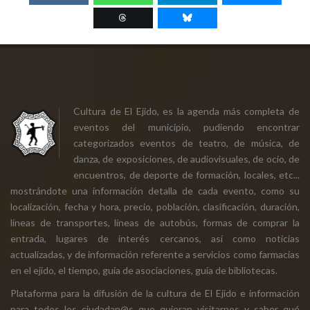
Cultura de El Ejido, es la agenda más completa de
eventos del municipio, pudiendo encontrar
categorizados eventos de teatro, de música, de
danza, de exposiciones, de audiovisuales, de ocio, de
encuentros, de deporte de formación, locales, etc...
mostrándote una información detalla de cada evento, como su
localización, fecha y hora, precio, población, clasificación, duración,
líneas de transportes, líneas de autobús, formas de comprar la
entrada, lugares de interés cercanos, así como noticias
actualizadas, y de información referente a servicios como farmacias
en el ejido, el tiempo, guía de asociaciones, guía de bibliotecas.
Plataforma para la difusión de la cultura de El Ejido e información
para todos los ciudadan@s que quieran visitarnos y saber qué