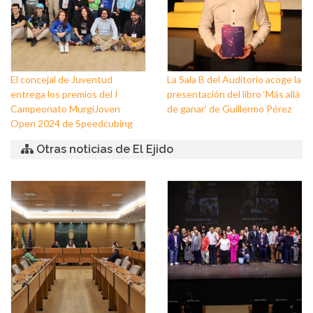
El concejal de Juventud
La Sala B del Auditorio acoge la
entrega los premios del I
presentación del libro ‘Más allá
Campeonato MurgiJoven
de ganar’ de Guillermo Pérez
Open 2024 de Speedcubing
Otras noticias de El Ejido