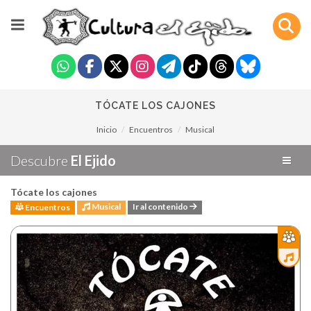
TÓCATE LOS CAJONES
Inicio
Encuentros
Musical
Descubre
El Ejido
Tócate los cajones
Musical
Ir al contenido
Encuentros