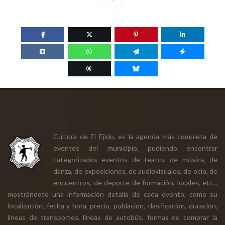
Cultura de El Ejido, es la agenda más completa de
eventos del municipio, pudiendo encontrar
categorizados eventos de teatro, de música, de
danza, de exposiciones, de audiovisuales, de ocio, de
encuentros, de deporte de formación, locales, etc...
mostrándote una información detalla de cada evento, como su
localización, fecha y hora, precio, población, clasificación, duración,
líneas de transportes, líneas de autobús, formas de comprar la