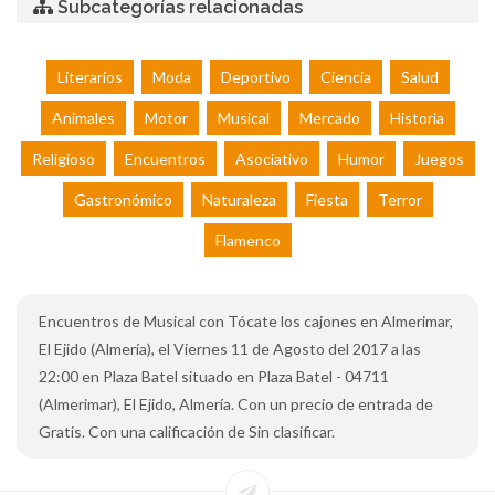
Subcategorías relacionadas
Literarios
Moda
Deportivo
Ciencia
Salud
Animales
Motor
Musical
Mercado
Historia
Religioso
Encuentros
Asociativo
Humor
Juegos
Gastronómico
Naturaleza
Fiesta
Terror
Flamenco
Encuentros de Musical con Tócate los cajones en Almerimar,
El Ejido (Almería), el Viernes 11 de Agosto del 2017 a las
22:00 en Plaza Batel situado en Plaza Batel - 04711
(Almerimar), El Ejido, Almería. Con un precio de entrada de
Gratis. Con una calificación de Sin clasificar.