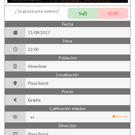
¿Te gusta este evento?
Si
No
Fecha
11/08/2017
Hora
22:00
Población
Almerimar
Localización
Plaza Batel
Precio
Gratis
Calificación edades
Más info
SC
Dirección
Plaza Batel