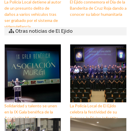
La Policía Local detiene al autor
El Ejido conmemora el Día de la
de un presunto delito de
Banderita de Cruz Roja dando a
daños a varios vehículos tras
conocer su labor humanitaria
ser grabado por el sistema de
videovigilancia
Otras noticias de El Ejido
Solidaridad y talento se unen
La Policía Local de El Ejido
en la IX Gala benéfica de la
celebra la festividad de su
Asociación Murgi
Patrona, la Divina Infantita