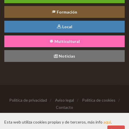
Formación
Local
Multicultural
Noticias
Política de privacidad
/
Aviso legal
/
Política de cookies
/
Contacto
Copyright © 2026 Todos los derechos reservados
Esta web utiliza cookies propias y de terceros, más info
aquí
.
Hecho con cariño desde