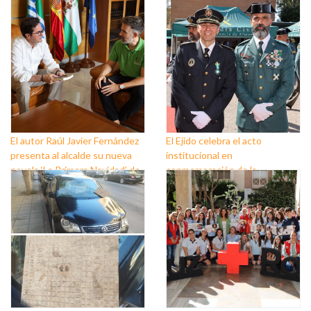
El autor Raúl Javier Fernández
El Ejido celebra el acto
presenta al alcalde su nueva
institucional en
novela ‘La Primera Navidad’ de
conmemoración de la
Las Crónicas de Sant Claus
Festividad de la Virgen del
Pilar, Patrona de la Guardia
Civil