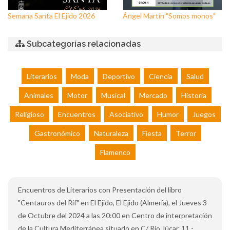
Semana Santa El Ejido 2026
Ángel Martín "Somos monos"
Subcategorías relacionadas
Literarios
Moda
Deportivo
Ciencia
Salud
Animales
Motor
Musical
Mercado
Historia
Religioso
Encuentros
Asociativo
Humor
Juegos
Gastronómico
Naturaleza
Fiesta
Terror
Flamenco
Encuentros de Literarios con Presentación del libro
"Centauros del Rif" en El Ejido, El Ejido (Almería), el Jueves 3
de Octubre del 2024 a las 20:00 en Centro de interpretación
de la Cultura Mediterránea situado en C/ Río Júcar, 11 -