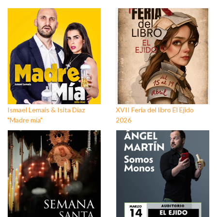
Ismael Lemais & Isita Díaz
XVII Feria del libro El Ejido
"Madre mía"
2026