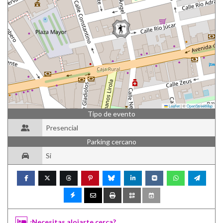
Leaflet
|
©
OpenStreetMap
Tipo de evento
Presencial
Parking cercano
Si
¿Necesitas alojarte cerca?