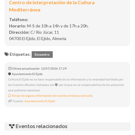
Centro de interpretación de la Cultura
Mediterránea
Teléfono:
Horario:
M-S de 10h a 14h y de 17h a 20h.
Dirección:
C/ Río Júcar, 11
04700 El Ejido, El Ejido, Almería
Etiquetas:
Encuentro
Última actualización: 13/07/2026 17:29
Ayuntamiento El Ejido
Cultura El Ejido no se hace responsable de la información y la veracidad facilitada por
las fuentes oficiales indicadas con
, por lo que no se responsabiliza de los perjuicios
que pudieran ocasionar.
Avisar de alguna información del evento errónea o consulta.
Fuente:
Ayuntamiento El Ejido
Eventos relacionados