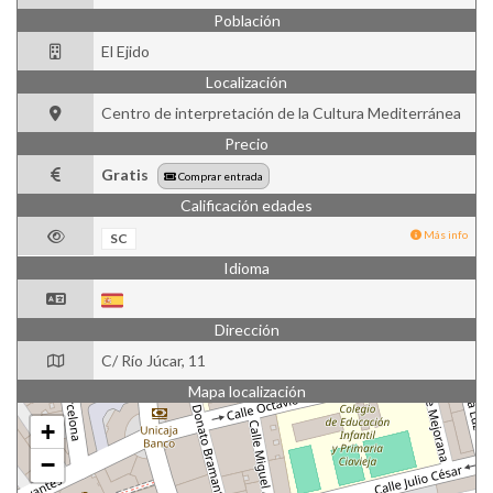
Población
El Ejido
Localización
Centro de interpretación de la Cultura Mediterránea
Precio
Gratis
Comprar entrada
Calificación edades
Más info
SC
Idioma
Dirección
C/ Río Júcar, 11
Mapa localización
+
−