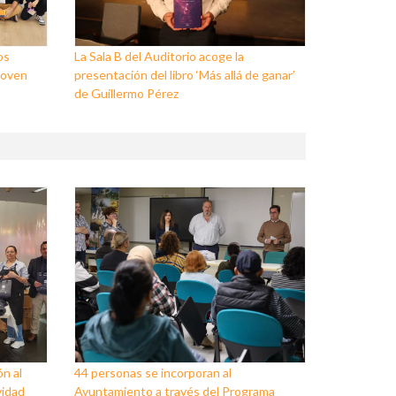
os
La Sala B del Auditorio acoge la
Joven
presentación del libro ‘Más allá de ganar’
de Guillermo Pérez
ón al
44 personas se incorporan al
vidad
Ayuntamiento a través del Programa