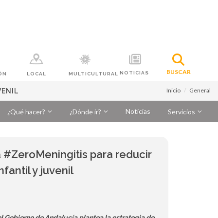
BUSCAR
NOTICIAS
ÓN
LOCAL
MULTICULTURAL
Inicio
General
VENIL
Noticias
¿Qué hacer?
¿Dónde ir?
Servicios
 #ZeroMeningitis para reducir
fantil y juvenil
el Gobierno de Andalucía plantea la estrategia de