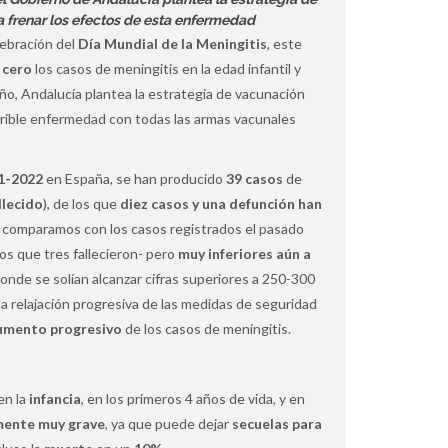
 frenar los efectos de esta enfermedad
lebración del
Día Mundial de la Meningitis
, este
 cero
los casos de meningitis en la edad infantil y
año, Andalucía plantea la estrategia de vacunación
errible enfermedad con todas las armas vacunales
1-2022
en España, se han producido
39 casos
de
llecido
), de los que
diez casos y una defunción han
 lo comparamos con los casos registrados el pasado
los que tres fallecieron- pero
muy inferiores aún a
donde se solían alcanzar cifras superiores a 250-300
a relajación progresiva de las medidas de seguridad
umento progresivo
de los casos de meningitis.
en la
infancia
, en los primeros 4 años de vida, y en
mente muy grave
, ya que puede dejar
secuelas para