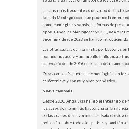
toda la vida
hasta en un
30% de los casos
e in
La causa más frecuente es un grupo de bacterias
llamada
Meningococo
, que produce la enferme
como
meningitis y sepsis
, las formas de presen
tipos, siendo los Meningococos B, C, W e Y los 
vacunas
y desde 2020 se han ido introduciendo e
Las otras causas de meningitis por bacterias en 
por
neumococo y Haemophilus influenzae tipo
calendario desde 2016 en el caso del neumococo
Otras causas frecuentes de meningitis son
los 
carácter leve y con muy buen pronóstico.
Nueva campaña
Desde 2020,
Andalucía ha ido planteando de 
los casos de meningitis bacteriana en la infanci
en las edades de mayor impacto. Bajo el eslogan 
población, sobre todo a los padres, y también a 