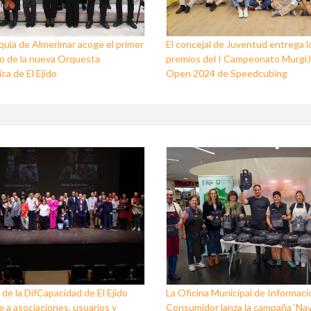
quia de Almerimar acoge el primer
El concejal de Juventud entrega l
o de la nueva Orquesta
premios del I Campeonato Murgi
ca de El Ejido
Open 2024 de Speedcubing
 de la DifCapacidad de El Ejido
La Oficina Municipal de Informaci
 a asociaciones, usuarios y
Consumidor lanza la campaña ‘Na