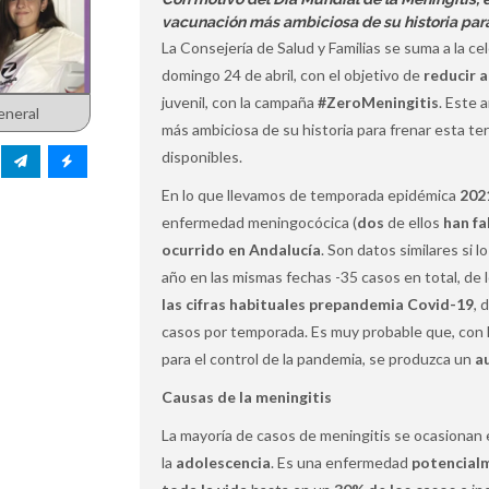
vacunación más ambiciosa de su historia para
La Consejería de Salud y Familias se suma a la ce
domingo 24 de abril, con el objetivo de
reducir a
juvenil, con la campaña
#ZeroMeningitis
. Este 
eneral
más ambiciosa de su historia para frenar esta t
disponibles.
En lo que llevamos de temporada epidémica
202
enfermedad meningocócica (
dos
de ellos
han fa
ocurrido en Andalucía
. Son datos similares si
año en las mismas fechas -35 casos en total, de 
las cifras habituales prepandemia Covid-19
, 
casos por temporada. Es muy probable que, con l
para el control de la pandemia, se produzca un
a
Causas de la meningitis
La mayoría de casos de meningitis se ocasionan 
la
adolescencia
. Es una enfermedad
potencial