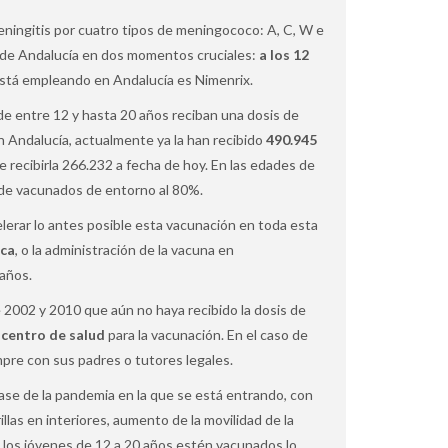
ningitis por cuatro tipos de meningococo: A, C, W e
to de Andalucía en dos momentos cruciales:
a los 12
está empleando en Andalucía es Nimenrix.
e entre 12 y hasta 20 años reciban una dosis de
En Andalucía, actualmente ya la han recibido
490.945
 recibirla 266.232 a fecha de hoy. En las edades de
 de vacunados de entorno al 80%.
lerar lo antes posible esta vacunación en toda esta
ica
, o la administración de la vacuna en
años.
 2002 y 2010 que aún no haya recibido la dosis de
u centro de salud
para la vacunación. En el caso de
pre con sus padres o tutores legales.
se de la pandemia en la que se está entrando, con
llas en interiores, aumento de la movilidad de la
e los jóvenes de 12 a 20 años estén vacunados lo