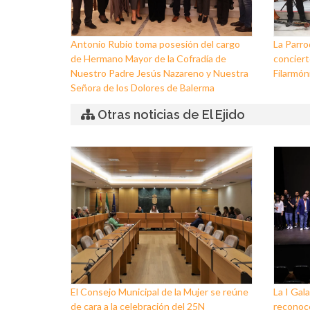
Antonio Rubio toma posesión del cargo
La Parro
de Hermano Mayor de la Cofradía de
conciert
Nuestro Padre Jesús Nazareno y Nuestra
Filarmóni
Señora de los Dolores de Balerma
Otras noticias de El Ejido
El Consejo Municipal de la Mujer se reúne
La I Gala
de cara a la celebración del 25N
reconoce