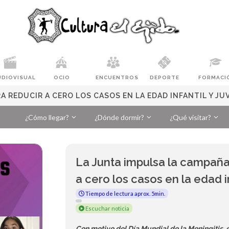
UDIOVISUAL
OCIO
ENCUENTROS
DEPORTE
FORMACI
 REDUCIR A CERO LOS CASOS EN LA EDAD INFANTIL Y JU
¿Cómo llegar?
¿Dónde dormir?
¿Qué visitar?
La Junta impulsa la campaña
a cero los casos en la edad in
Tiempo de lectura aprox. 5min.
Escuchar noticia
Con motivo del Día Mundial de la Meningitis, 