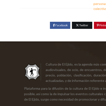
personas
colectiv
Facebook
Twitter
Pinte
Cultura de El Ejido, es la agenda más co
audiovisuales, de ocio, de encuentros, d
precio, población, clasificación, durac
actualizadas, y de información referente a
Plataforma para la difusión de la cultura de El Ejido e
posible, así como la de impulsar los eventos culturales 
de El Ejido, surge como necesidad de promocionar y difund