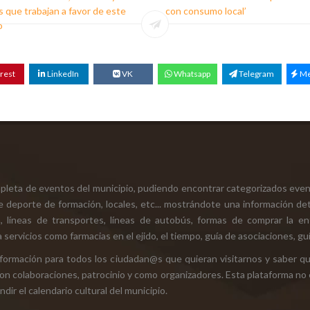
 que trabajan a favor de este
con consumo local’
o
rest
LinkedIn
VK
Whatsapp
Telegram
Me
mpleta de eventos del municipio, pudiendo encontrar categorizados even
e deporte de formación, locales, etc... mostrándote una información det
ión, líneas de transportes, líneas de autobús, formas de comprar la e
 servicios como farmacias en el ejido, el tiempo, guía de asociaciones, guí
 información para todos los ciudadan@s que quieran visitarnos y saber q
con colaboraciones, patrocinio y como organizadores. Esta plataforma no 
ir el calendario cultural del municipio.