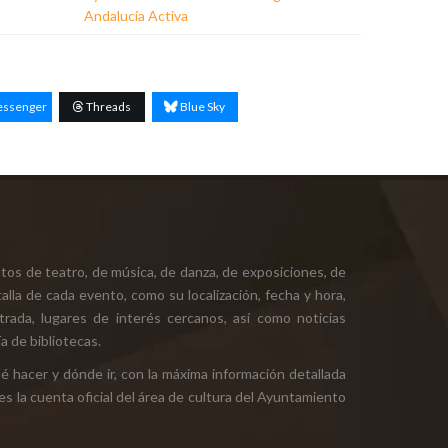
Andalucía Activa
ssenger
Threads
Blue Sky
tos de teatro, de música, de danza, de exposiciones, de
alla de cada evento, como su localización, fecha y hora,
ntrada, lugares de interés cercanos, así como noticias
a de bibliotecas.
ué hacer y dónde ir, con la máxima información detallada
es la cuenta oficial del área de cultura del Ayuntamiento