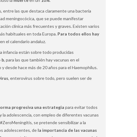
cluso la
muerte
en un
10%
.
, entre las que destaca claramente una bacteria
dad meningocócica, que se puede manifestar
tación clínica más frecuentes y graves. Existen varios
más habituales en toda Europa.
Para todos ellos hay
n el calendario andaluz.
la infancia están sobre todo producidas
 b
, para las que también hay vacunas en el
 y desde hace más de 20 años para el Haemophilus.
virus
, enterovirus sobre todo, pero suelen ser de
forma progresiva una estrategia
para evitar todos
a y la adolescencia, con empleo de diferentes vacunas
#ZeroMeningitis, se pretende sensibilizar a la
los adolescentes, de
la importancia de las vacunas