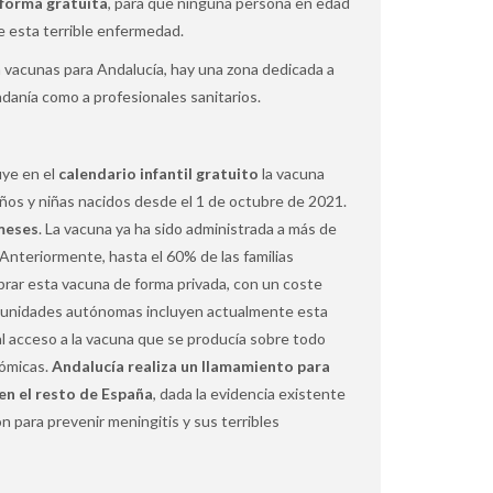
 forma gratuita
, para que ninguna persona en edad
e esta terrible enfermedad.
en vacunas para Andalucía, hay una zona dedicada a
adanía como a profesionales sanitarios.
uye en el
calendario infantil gratuito
la vacuna
niños y niñas nacidos desde el 1 de octubre de 2021.
 meses
. La vacuna ya ha sido administrada a más de
nteriormente, hasta el 60% de las familias
rar esta vacuna de forma privada, con un coste
omunidades autónomas incluyen actualmente esta
al acceso a la vacuna que se producía sobre todo
nómicas.
Andalucía realiza un llamamiento para
en el resto de España
, dada la evidencia existente
 para prevenir meningitis y sus terribles