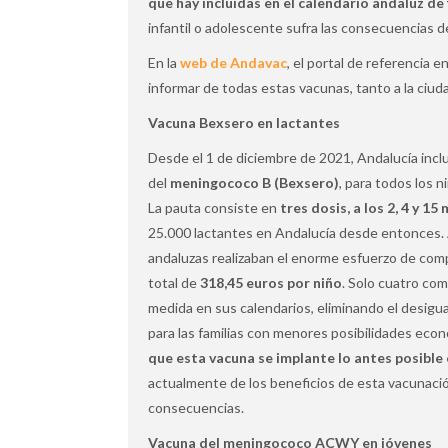
que hay incluidas en el calendario andaluz de
infantil o adolescente sufra las consecuencias d
En la
web de Andavac
, el portal de referencia 
informar de todas estas vacunas, tanto a la ciud
Vacuna Bexsero en lactantes
Desde el 1 de diciembre de 2021, Andalucía incl
del
meningococo B (Bexsero)
, para todos los 
La pauta consiste en
tres dosis, a los 2, 4 y 15
25.000 lactantes en Andalucía desde entonces. A
andaluzas realizaban el enorme esfuerzo de comp
total de
318,45 euros por niño
. Solo cuatro c
medida en sus calendarios, eliminando el desigu
para las familias con menores posibilidades eco
que esta vacuna se implante lo antes posible 
actualmente de los beneficios de esta vacunación
consecuencias.
Vacuna del meningococo ACWY en jóvenes