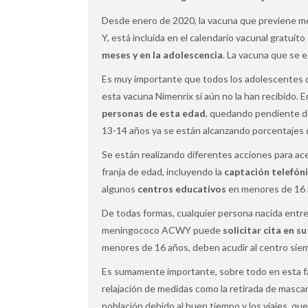
Desde enero de 2020, la vacuna que previene me
Y, está incluida en el calendario vacunal gratui
meses y en la adolescencia
. La vacuna que se 
Es muy importante que todos los adolescentes d
esta vacuna Nimenrix si aún no la han recibido. 
personas de esta edad
, quedando pendiente de
13-14 años ya se están alcanzando porcentajes
Se están realizando diferentes acciones para ace
franja de edad, incluyendo la
captación telefón
algunos
centros educativos
en menores de 16 
De todas formas, cualquier persona nacida entre
meningococo ACWY puede
solicitar cita en s
menores de 16 años, deben acudir al centro siem
Es sumamente importante, sobre todo en esta fa
relajación de medidas como la retirada de mascari
población debido al buen tiempo y los viajes, qu