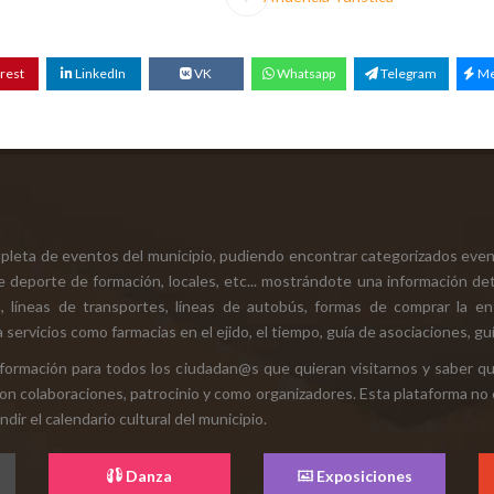
rest
LinkedIn
VK
Whatsapp
Telegram
Me
mpleta de eventos del municipio, pudiendo encontrar categorizados even
e deporte de formación, locales, etc... mostrándote una información det
ión, líneas de transportes, líneas de autobús, formas de comprar la e
 servicios como farmacias en el ejido, el tiempo, guía de asociaciones, guí
 información para todos los ciudadan@s que quieran visitarnos y saber q
con colaboraciones, patrocinio y como organizadores. Esta plataforma no 
ir el calendario cultural del municipio.
Danza
Exposiciones