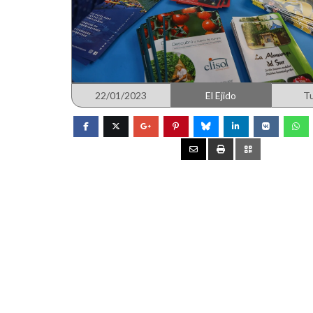
22/01/2023
El Ejido
T