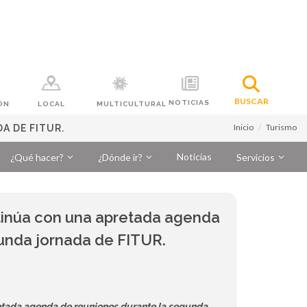
BUSCAR
NOTICIAS
ÓN
LOCAL
MULTICULTURAL
Inicio
Turismo
A DE FITUR.
Noticias
¿Qué hacer?
¿Dónde ir?
Servicios
tinúa con una apretada agenda
unda jornada de FITUR.
etada agenda de reuniones durante la segunda