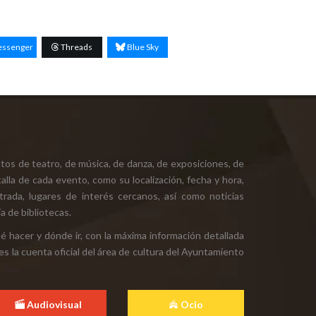
ssenger
Threads
Blue Sky
tos de teatro, de música, de danza, de exposiciones, de
alla de cada evento, como su localización, fecha y hora,
ntrada, lugares de interés cercanos, así como noticias
a de bibliotecas.
ué hacer y dónde ir, con la máxima información detallada
es la cuenta oficial del área de cultura del Ayuntamiento
Audiovisual
Ocio