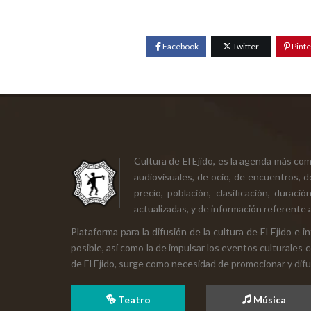
Facebook
Twitter
Pinte
Cultura de El Ejido, es la agenda más co
audiovisuales, de ocio, de encuentros, d
precio, población, clasificación, durac
actualizadas, y de información referente a
Plataforma para la difusión de la cultura de El Ejido e
posible, así como la de impulsar los eventos culturales 
de El Ejido, surge como necesidad de promocionar y difund
Teatro
Música