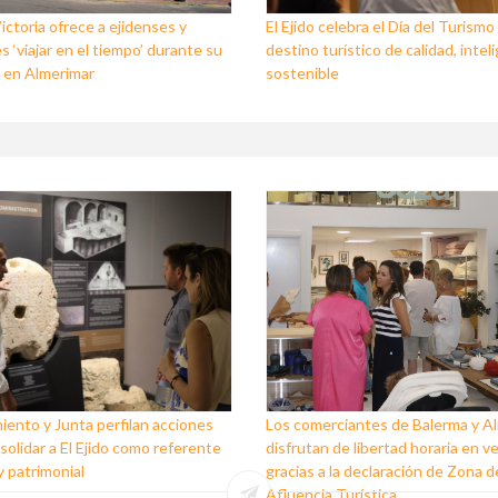
ictoria ofrece a ejidenses y
El Ejido celebra el Día del Turism
s ‘viajar en el tiempo’ durante su
destino turístico de calidad, intel
 en Almerimar
sostenible
ento y Junta perfilan acciones
Los comerciantes de Balerma y A
solidar a El Ejido como referente
disfrutan de libertad horaria en v
y patrimonial
gracias a la declaración de Zona 
Afluencia Turística