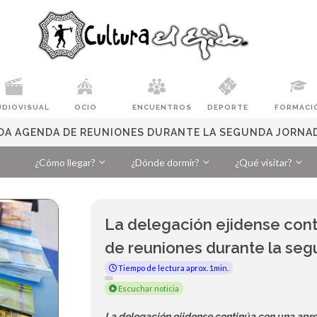
UDIOVISUAL
OCIO
ENCUENTROS
DEPORTE
FORMACI
DA AGENDA DE REUNIONES DURANTE LA SEGUNDA JORNAD
¿Cómo llegar?
¿Dónde dormir?
¿Qué visitar?
La delegación ejidense con
de reuniones durante la seg
Tiempo de lectura aprox. 1min.
Escuchar noticia
La delegación ejidense continúa con una apr