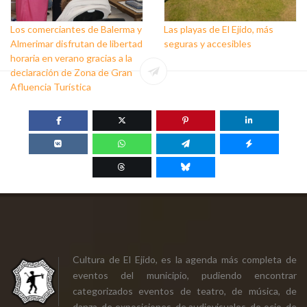
Los comerciantes de Balerma y
Las playas de El Ejido, más
Almerimar disfrutan de libertad
seguras y accesibles
horaria en verano gracias a la
declaración de Zona de Gran
Afluencia Turística
Cultura de El Ejido, es la agenda más completa de
eventos del municipio, pudiendo encontrar
categorizados eventos de teatro, de música, de
danza, de exposiciones, de audiovisuales, de ocio, de