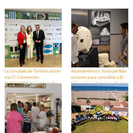
La concejala de Turismo asiste
Ayuntamiento y Junta perfilan
a la III Convención
acciones para consolidar a El
TURESPAÑA bajo el lema "La
Ejido como referente cultural y
Transformación Sostenible"
patrimonial