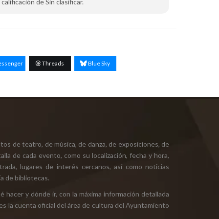
alificación de Sin clasificar.
ssenger
Threads
Blue Sky
tos de teatro, de música, de danza, de exposiciones, de
alla de cada evento, como su localización, fecha y hora,
ntrada, lugares de interés cercanos, así como noticias
a de bibliotecas.
ué hacer y dónde ir, con la máxima información detallada
es la cuenta oficial del área de cultura del Ayuntamiento