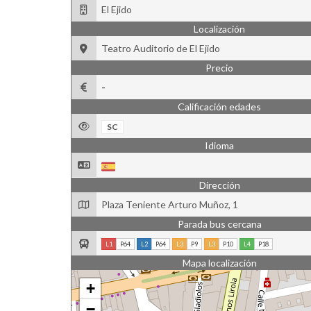
El Ejido
Localización
Teatro Auditorio de El Ejido
Precio
-
Calificación edades
SC
Idioma
Dirección
Plaza Teniente Arturo Muñoz, 1
Parada bus cercana
L1
P64
L2
P64
L3
P9
L3
P10
L4
P18
Mapa localización
+
−