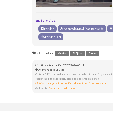
Servicios:
Parking
Adaptado Movilidad Reducida
Parking Bici
Etiquetas:
Música
El Ejido
Danza
Última actualización: 07/07/2026 00:11
Ayuntamiento El Ejido
Cultura El Ejido no se hace responsable de la información y la veracid
responsabiliza de los perjuicios que pudieran ocasionar.
Avisar de alguna información del evento errónea o consulta.
Fuente:
Ayuntamiento El Ejido