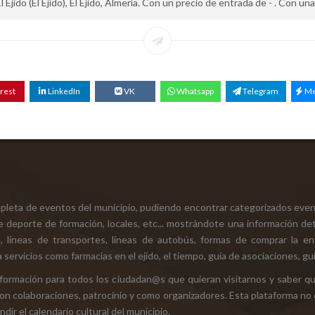
ido (El Ejido), El Ejido, Almería. Con un precio de entrada de - . Con una c
rest
LinkedIn
VK
Whatsapp
Telegram
Me
mpleta de eventos del municipio, pudiendo encontrar categorizados even
e deporte de formación, locales, etc... mostrándote una información det
ión, líneas de transportes, líneas de autobús, formas de comprar la e
 servicios como farmacias en el ejido, el tiempo, guía de asociaciones, guí
 información para todos los ciudadan@s que quieran visitarnos y saber q
con colaboraciones, patrocinio y como organizadores. Esta plataforma no 
ir el calendario cultural del municipio.