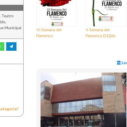
, Teatro
ido,
ue Municipal
III Semana del
II Semana del
Flamenco
Flamenco El Ejido
Loc
categoría?