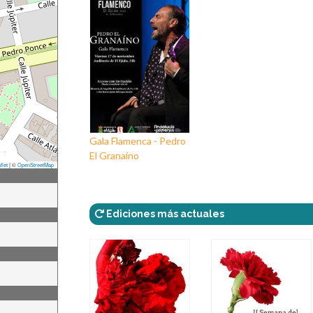
Gala Flamenca - Pedro
El Granaíno
flet
|
©
OpenStreetMap
Ediciones más actuales