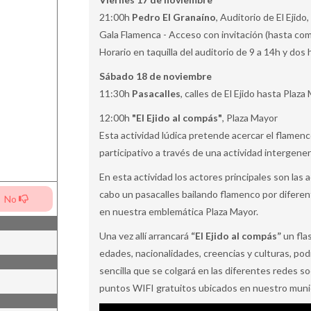
21:00h
Pedro El Granaíno
, Auditorio de El Ejido
Gala Flamenca - Acceso con invitación (hasta com
Horario en taquilla del auditorio de 9 a 14h y do
Sábado 18 de noviembre
11:30h
Pasacalles
, calles de El Ejido hasta Plaza
12:00h
"El Ejido al compás"
, Plaza Mayor
Esta actividad lúdica pretende acercar el flamenco
participativo a través de una actividad intergener
En esta actividad los actores principales son las
cabo un pasacalles bailando flamenco por diferen
No
en nuestra emblemática Plaza Mayor.
Una vez allí arrancará
“El Ejido al compás”
un fla
edades, nacionalidades, creencias y culturas, pod
sencilla que se colgará en las diferentes redes so
puntos WIFI gratuitos ubicados en nuestro munici