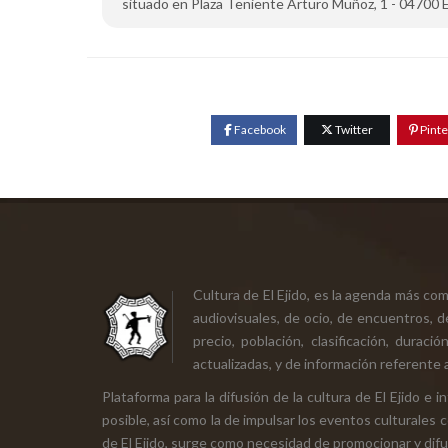
situado en Plaza Teniente Arturo Muñoz, 1 - 04700 El Ej
Facebook
Twitter
Pinte
Cultura de El Ejido, es la agenda más co
audiovisuales, de ocio, de encuentros, d
precio, población, clasificación, durac
actualizadas, y de información referente a
Plataforma para la difusión de la cultura de El Ejido e
posible, así como la de impulsar los eventos culturales 
de El Ejido, surge como necesidad de promocionar y difund