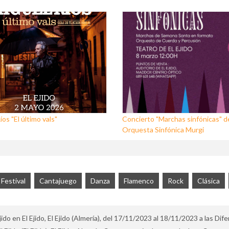
os "El último vals"
Concierto "Marchas sinfónicas" de
Orquesta Sinfónica Murgi
Festival
Cantajuego
Danza
Flamenco
Rock
Clásica
o en El Ejido, El Ejido (Almería), del 17/11/2023 al 18/11/2023 a las Dife