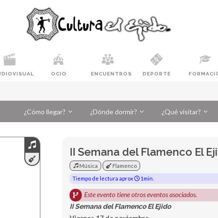
UDIOVISUAL
OCIO
ENCUENTROS
DEPORTE
FORMACI
¿Cómo llegar?
¿Dónde dormir?
¿Qué visitar?
II Semana del Flamenco El Ej
Música
Flamenco
Tiempo de lectura aprox
1min.
Este evento tiene otros eventos asociados.
II Semana del Flamenco El Ejido
Viernes 17 de noviembre