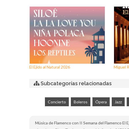
El Ejido al Natural 2026
Miguel Rí
Subcategorías relacionadas
Concierto
Boleros
Ópera
Jazz
Música de Flamenco con II Semana del Flamenco El Ejid