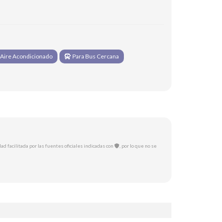
Aire Acondicionado
Para Bus Cercana
ad facilitada por las fuentes oficiales indicadas con
, por lo que no se