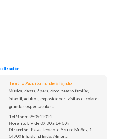
alización
Teatro Auditorio de El Ejido
Música, danza, ópera, circo, teatro familiar,
infantil, adultos, exposiciones, visitas escolares,
grandes espectáculos...
Teléfono:
950541014
Horario:
L-V de 09:00 a 14:00h
Dirección:
Plaza Teniente Arturo Muñoz, 1
04700 El Ejido, El Ejido, Almería