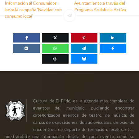
Información al Consumidor
Ayuntamiento a través del
lanza la campaña ‘Navidad con
Programa Andalucía Activa
consumo local’
Cultura de El Ejido, es la agenda más completa de
eventos del municipio, pudiendo encontrar
categorizados eventos de teatro, de música, de
danza, de exposiciones, de audiovisuales, de ocio, de
encuentros, de deporte de formación, locales, etc...
mostrándote una información detalla de cada evento, como su