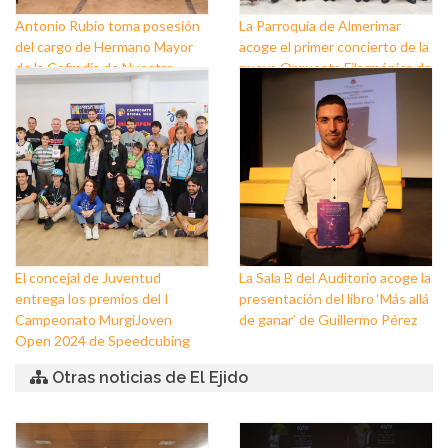
Antonio Rubio toma posesión
La Parroquia de Almerimar
del cargo de Hermano Mayor
acoge el primer concierto de la
de la Cofradía de Nuestro
nueva Orquesta Filarmónica de
Padre Jesús Nazareno y
El Ejido
Nuestra Señora de los Dolores
de Balerma
El concejal de Juventud
La Sala B del Auditorio acoge la
entrega los premios del I
presentación del libro ‘Más allá
Campeonato MurgiJoven
de ganar’ de Guillermo Pérez
Open 2024 de Speedcubing
Otras noticias de El Ejido