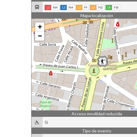
L1
P64
L2
P64
L3
P9
L3
P10
L4
P18
Mapa localización
+
−
Lea
Acceso movilidad reducida
Si
Tipo de evento