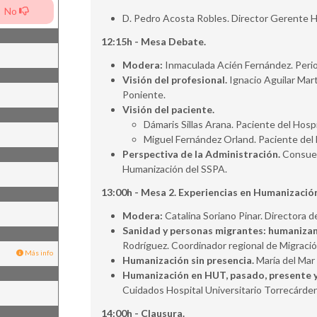
No
D. Pedro Acosta Robles. Director Gerente Ho
12:15h - Mesa Debate.
Modera:
Inmaculada Acién Fernández. Period
Visión del profesional.
Ignacio Aguilar Mart
Poniente.
Visión del paciente.
Dámaris Sillas Arana. Paciente del Hosp
Miguel Fernández Orland. Paciente del 
Perspectiva de la Administración.
Consuelo
Humanización del SSPA.
13:00h - Mesa 2. Experiencias en Humanizació
Modera:
Catalina Soriano Pinar. Directora
Sanidad y personas migrantes: humanizan
Rodríguez. Coordinador regional de Migración
Más info
Humanización sin presencia.
María del Mar
Humanización en HUT, pasado, presente y
Cuidados Hospital Universitario Torrecárde
14:00h - Clausura.