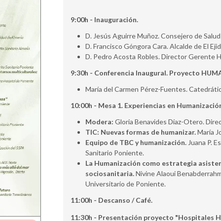
9:00h - Inauguración.
D. Jesús Aguirre Muñoz. Consejero de Salud 
D. Francisco Góngora Cara. Alcalde de El Ejid
D. Pedro Acosta Robles. Director Gerente Ho
9:30h - Conferencia Inaugural. Proyecto HUM
María del Carmen Pérez-Fuentes. Catedrátic
10:00h - Mesa 1. Experiencias en Humanizació
Modera:
Gloria Benavides Díaz-Otero. Direct
TIC: Nuevas formas de humanizar.
María J
Equipo de TBC y humanización.
Juana P. Es
Sanitario Poniente.
La Humanización como estrategia asisten
sociosanitaria.
Nivine Alaoui Benabderrahm
Universitario de Poniente.
11:00h - Descanso / Café.
11:30h - Presentación proyecto "Hospitales 