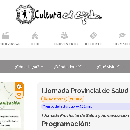
UDIOVISUAL
OCIO
ENCUENTROS
DEPORTE
FORMACI
¿Cómo llegar?
¿Dónde dormir?
¿Qué visitar?
I Jornada Provincial de Salu
Encuentros
Salud
Tiempo de lectura aprox
1min.
I Jornada Provincial de Salud y Humanización
Programación: