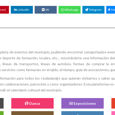
rest
LinkedIn
VK
Whatsapp
Telegram
Me
mpleta de eventos del municipio, pudiendo encontrar categorizados even
e deporte de formación, locales, etc... mostrándote una información det
ión, líneas de transportes, líneas de autobús, formas de comprar la e
 servicios como farmacias en el ejido, el tiempo, guía de asociaciones, guí
 información para todos los ciudadan@s que quieran visitarnos y saber q
con colaboraciones, patrocinio y como organizadores. Esta plataforma no 
ir el calendario cultural del municipio.
Danza
Exposiciones