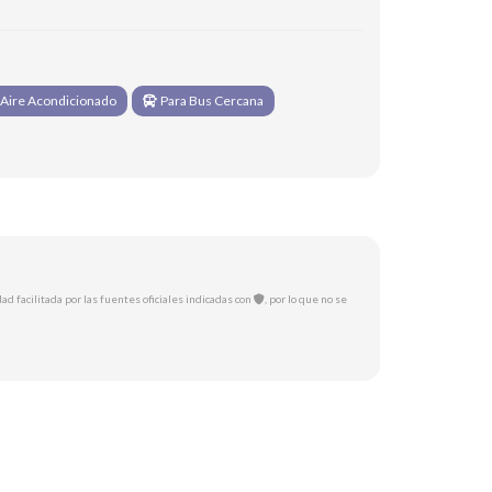
Aire Acondicionado
Para Bus Cercana
ad facilitada por las fuentes oficiales indicadas con
, por lo que no se