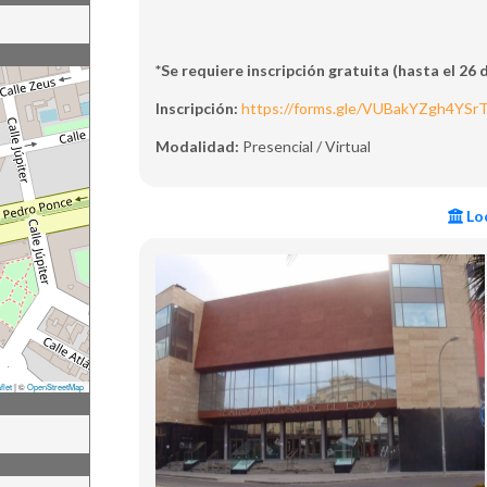
*Se requiere inscripción gratuita (hasta el 26 d
Inscripción:
https://forms.gle/VUBakYZgh4YSr
Modalidad:
Presencial / Virtual
Loc
flet
|
©
OpenStreetMap