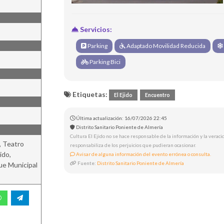
Servicios:
Parking
Adaptado Movilidad Reducida
Parking Bici
Etiquetas:
El Ejido
Encuentro
Última actualización: 16/07/2026 22:45
Distrito Sanitario Poniente de Almería
Cultura El Ejido no se hace responsable de la información y la veracid
, Teatro
responsabiliza de los perjuicios que pudieran ocasionar.
ido,
Avisar de alguna información del evento errónea o consulta.
Fuente:
Distrito Sanitario Poniente de Almería
ue Municipal