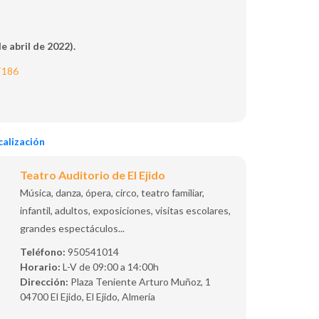
e abril de 2022).
T186
alización
Teatro Auditorio de El Ejido
Música, danza, ópera, circo, teatro familiar,
infantil, adultos, exposiciones, visitas escolares,
grandes espectáculos...
Teléfono:
950541014
Horario:
L-V de 09:00 a 14:00h
Dirección:
Plaza Teniente Arturo Muñoz, 1
04700 El Ejido, El Ejido, Almería