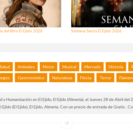
a del libro El Ejido 2026
Semana Santa El Ejido 2026
Salud
Animales
Motor
Musical
Mercado
Historia
R
uegos
Gastronómico
Naturaleza
Fiesta
Terror
Flamen
y Humanización en El Ejido, El Ejido (Almería), el Jueves 28 de Abril del 
ido (El Ejido), El Ejido, Almería. Con un precio de entrada de Gratis . Con 