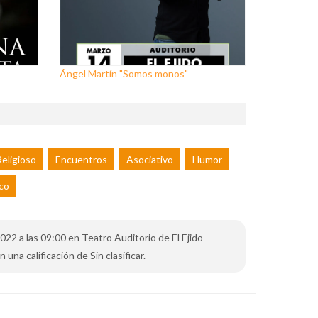
Ángel Martín "Somos monos"
eligioso
Encuentros
Asociativo
Humor
co
2022 a las 09:00 en Teatro Auditorio de El Ejido
una calificación de Sin clasificar.