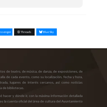
ssenger
Threads
Blue Sky
tos de teatro, de música, de danza, de exposiciones, de
alla de cada evento, como su localización, fecha y hora,
ntrada, lugares de interés cercanos, así como noticias
a de bibliotecas.
ué hacer y dónde ir, con la máxima información detallada
es la cuenta oficial del área de cultura del Ayuntamiento