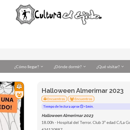
¿Cómo llegar?
¿Dónde dormir?
¿Qué visitar?
Halloween Almerimar 2023
Encuentros
Encuentros
Tiempo de lectura aprox
<1min.
Halloween Almerimar 2023
18.00h - Hospital del Terror. Club 3ª edad C/La G
634120887