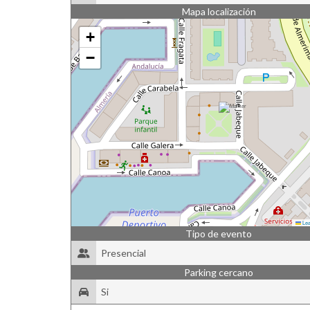
Mapa localización
+
−
Lea
Tipo de evento
Presencial
Parking cercano
Si