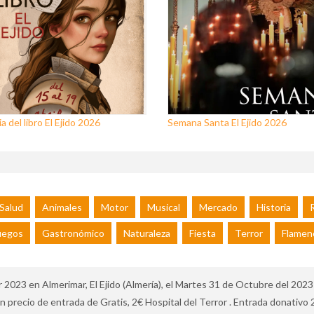
a del libro El Ejido 2026
Semana Santa El Ejido 2026
Salud
Animales
Motor
Musical
Mercado
Historia
R
uegos
Gastronómico
Naturaleza
Fiesta
Terror
Flamen
23 en Almerimar, El Ejido (Almería), el Martes 31 de Octubre del 2023 a 
un precio de entrada de Gratis, 2€ Hospital del Terror . Entrada donati