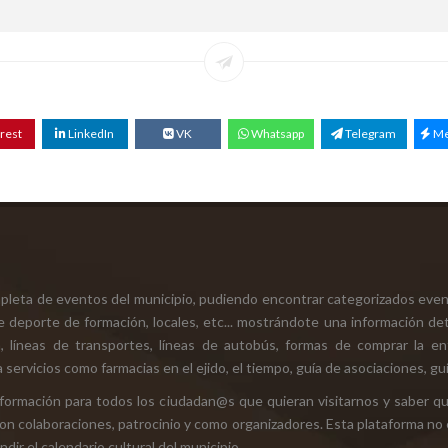
rest
LinkedIn
VK
Whatsapp
Telegram
Me
mpleta de eventos del municipio, pudiendo encontrar categorizados even
e deporte de formación, locales, etc... mostrándote una información det
ión, líneas de transportes, líneas de autobús, formas de comprar la e
 servicios como farmacias en el ejido, el tiempo, guía de asociaciones, guí
 información para todos los ciudadan@s que quieran visitarnos y saber q
con colaboraciones, patrocinio y como organizadores. Esta plataforma no 
ir el calendario cultural del municipio.