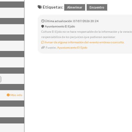
Etiquetas:
Almerimar
Encuentro
Última actualización: 07/07/2026 20:24
Ayuntamiento El Ejido
Cultura El Ejido no se hace responsable de la información y la veracid
responsabiliza de los perjuicios que pudieran ocasionar.
Avisar de alguna información del evento errónea o consulta.
Fuente:
Ayuntamiento El Ejido
Más info