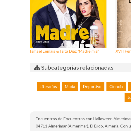
Ismael Lemais & Isita Díaz "Madre mía"
XVII Feri
Subcategorías relacionadas
Literarios
Moda
Deportivo
Ciencia
J
Encuentros de Encuentros con Halloween Almerimar 20
04711 Almerimar (Almerimar), El Ejido, Almería. Con 