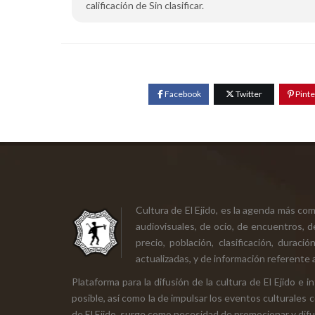
calificación de Sin clasificar.
Facebook
Twitter
Pinte
Cultura de El Ejido, es la agenda más co
audiovisuales, de ocio, de encuentros, d
precio, población, clasificación, durac
actualizadas, y de información referente a
Plataforma para la difusión de la cultura de El Ejido e
posible, así como la de impulsar los eventos culturales 
de El Ejido, surge como necesidad de promocionar y difund