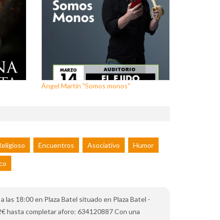
Ángel Martín "Somos monos"
eligioso
Encuentros
Asociativo
Humor
co
las 18:00 en Plaza Batel situado en Plaza Batel -
vo 2€ hasta completar aforo: 634120887 Con una