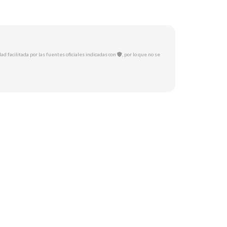
ad facilitada por las fuentes oficiales indicadas con
, por lo que no se