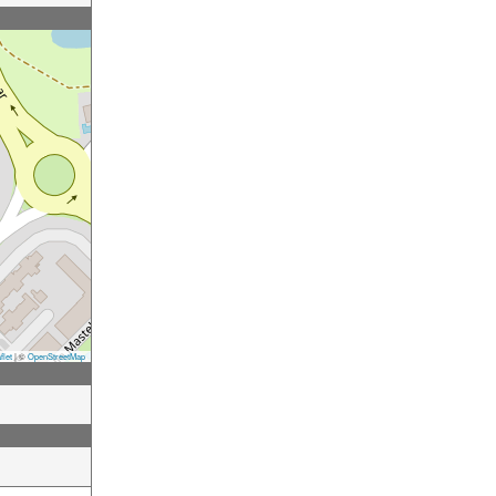
flet
|
©
OpenStreetMap