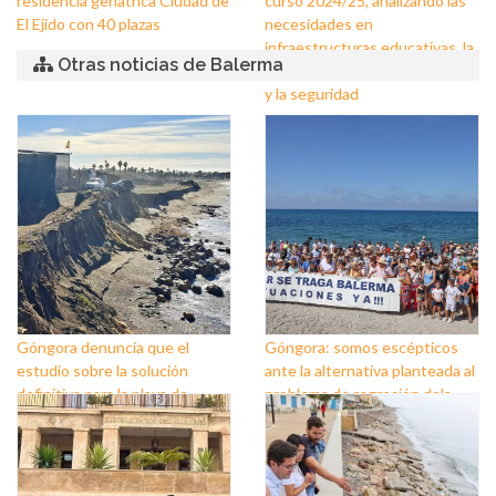
residencia geriátrica Ciudad de
curso 2024/25, analizando las
El Ejido con 40 plazas
necesidades en
infraestructuras educativas, la
Otras noticias de Balerma
puesta a punto de los centros
y la seguridad
Góngora denuncia que el
Góngora: somos escépticos
estudio sobre la solución
ante la alternativa planteada al
definitiva para la playa de
problema de regresión dela
Balerma acumula un retraso de
playa de Balerma, queremos
13 meses y exige a Costas la
una solución definitiva que no
adopción de acciones
requiera trabajos de
urgentes y estructurales
mantenimiento