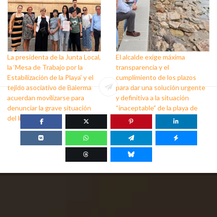
La presidenta de la Junta Local,
El alcalde exige máxima
la ‘Mesa de Trabajo por la
transparencia y el
Estabilización de la Playa’ y el
cumplimiento de los plazos
tejido asociativo de Balerma
para dar una solución urgente
acuerdan movilizarse para
y definitiva a la situación
denunciar la grave situación
“inaceptable” de la playa de
del litoral
Balerma