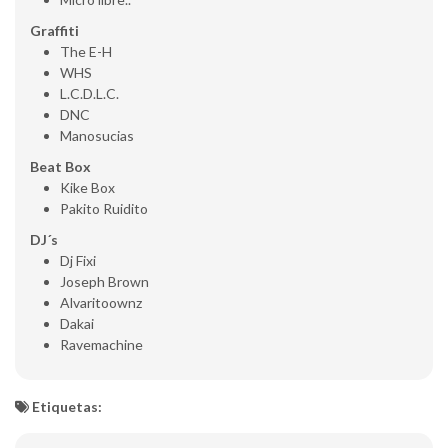
Graffiti
The E-H
WHS
L.C.D.L.C.
DNC
Manosucias
Beat Box
Kike Box
Pakito Ruidito
DJ´s
Dj Fixi
Joseph Brown
Alvaritoownz
Dakai
Ravemachine
Etiquetas: