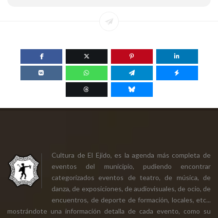
Cultura de El Ejido, es la agenda más completa de
eventos del municipio, pudiendo encontrar
categorizados eventos de teatro, de música, de
danza, de exposiciones, de audiovisuales, de ocio, de
encuentros, de deporte de formación, locales, etc...
mostrándote una información detalla de cada evento, como su