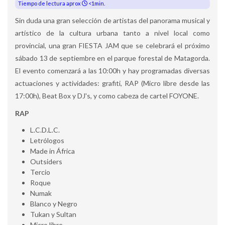
Tiempo de lectura aprox
<1min.
Sin duda una gran selección de artistas del panorama musical y
artístico de la cultura urbana tanto a nivel local como
provincial, una gran FIESTA JAM que se celebrará el próxim
o
sábado 13 de septiembre en el parque forestal de Matagorda.
El evento comenzará a las 10:00h y hay programadas diversas
actuaciones y actividades: grafiti, RAP (Micro libre desde las
17:00h), Beat Box y DJ's, y como cabeza de cartel FOYONE.
RAP
L.C.D.L.C.
Letrólogos
Made in África
Outsiders
Tercio
Roque
Numak
Blanco y Negro
Tukan y Sultan
Micro libre..