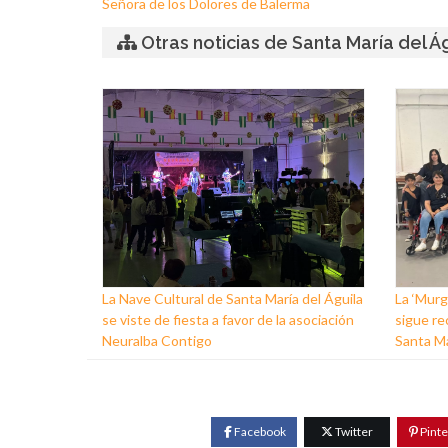
Señora de los Dolores de Balerma
Otras noticias de Santa María del Á
La Nave Cultural de Santa María del Águila
La ‘Murg
se viste de fiesta a favor de la asociación
sigue re
Neuralba Contigo
Santa Ma
Facebook
Twitter
Pinte