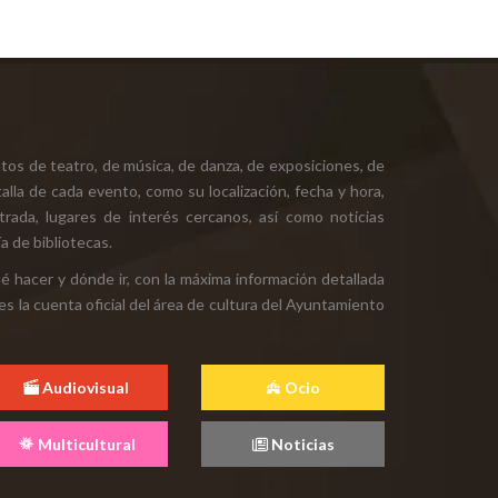
tos de teatro, de música, de danza, de exposiciones, de
alla de cada evento, como su localización, fecha y hora,
ntrada, lugares de interés cercanos, así como noticias
a de bibliotecas.
ué hacer y dónde ir, con la máxima información detallada
es la cuenta oficial del área de cultura del Ayuntamiento
Audiovisual
Ocio
Multicultural
Noticias