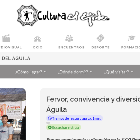
UDIOVISUAL
OCIO
ENCUENTROS
DEPORTE
FORMACI
A DEL ÁGUILA
¿Cómo llegar?
¿Dónde dormir?
¿Qué visitar?
Fervor, convivencia y divers
Águila
Tiempo de lectura aprox. 1min.
Escuchar noticia
Fervor, convivencia y diversión en la XXXI Ro