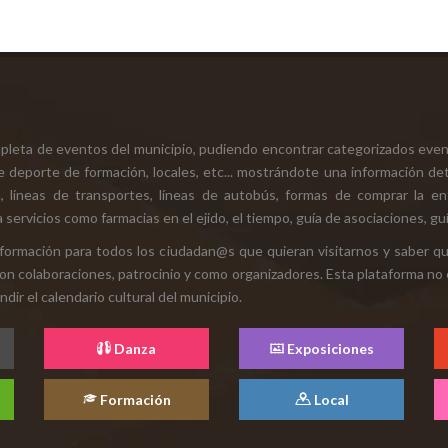
mpleta de eventos del municipio, pudiendo encontrar categorizados even
e deporte de formación, locales, etc... mostrándote una información det
ión, líneas de transportes, líneas de autobús, formas de comprar la e
 servicios como farmacias en el ejido, el tiempo, guía de asociaciones, guí
 información para todos los ciudadan@s que quieran visitarnos y saber q
con colaboraciones, patrocinio y como organizadores. Esta plataforma no 
ir el calendario cultural del municipio.
Danza
Exposiciones
Formación
Local