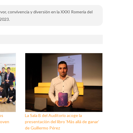
rvor, convivencia y diversión en la XXXI Romería del
 2023.
os
La Sala B del Auditorio acoge la
Joven
presentación del libro ‘Más allá de ganar’
de Guillermo Pérez