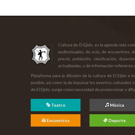
Cultura de El Ejido, es la agenda más co
audiovisuales, de ocio, de encuentros, d
precio, población, clasificación, durac
actualizadas, y de información referente a
Plataforma para la difusión de la cultura de El Ejido e
posible, así como la de impulsar los eventos culturales 
de El Ejido, surge como necesidad de promocionar y difund
Teatro
Música
Encuentros
Deporte