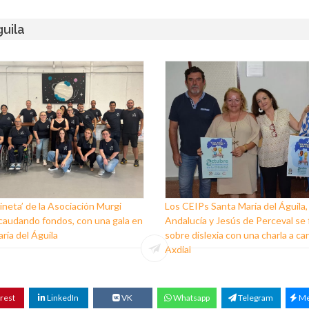
guila
ineta’ de la Asociación Murgi
Los CEIPs Santa María del Águila,
caudando fondos, con una gala en
Andalucía y Jesús de Perceval se
ría del Águila
sobre dislexia con una charla a ca
Axdial
rest
LinkedIn
VK
Whatsapp
Telegram
Me