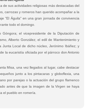
na de sus actividades religiosas más destacadas del
ajes, carrozas y romeros han querido acompañar a la
aje "El Águila" en una gran jornada de convivencia
rante todo el domingo.
co Góngora; el vicepresidente de la Diputación de
smo, Alberto González; el edil de Mantenimiento y
la Junta Local de dicho núcleo, Jerónimo Ibáñez; y
e la eucaristía oficiada por el párroco don Antonio
Santa Misa, una vez llegados al lugar, cabe destacar
queños junto a los pintacaras y globoflexia, una
mano por parejas o la actuación del grupo flamenco
zado antes de que la imagen de la Virgen se haya
a el pueblo en romería.