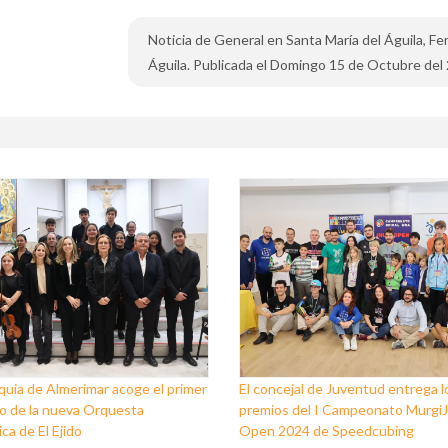
Noticia de General en Santa María del Águila, Fe
Águila. Publicada el Domingo 15 de Octubre del
quia de Almerimar acoge el primer
El concejal de Juventud entrega l
o de la nueva Orquesta
premios del I Campeonato Murgi
ca de El Ejido
Open 2024 de Speedcubing