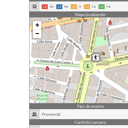
L1
P64
L2
P64
L3
P9
L3
P10
L4
P18
Mapa localización
+
−
Lea
Tipo de evento
Presencial
Carril bici cercano