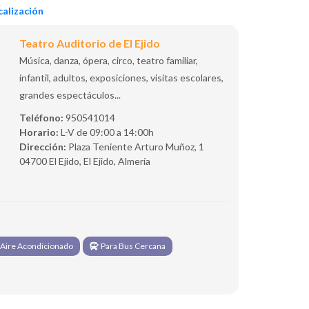
alización
Teatro Auditorio de El Ejido
Música, danza, ópera, circo, teatro familiar,
infantil, adultos, exposiciones, visitas escolares,
grandes espectáculos...
Teléfono:
950541014
Horario:
L-V de 09:00 a 14:00h
Dirección:
Plaza Teniente Arturo Muñoz, 1
04700 El Ejido, El Ejido, Almería
Aire Acondicionado
Para Bus Cercana