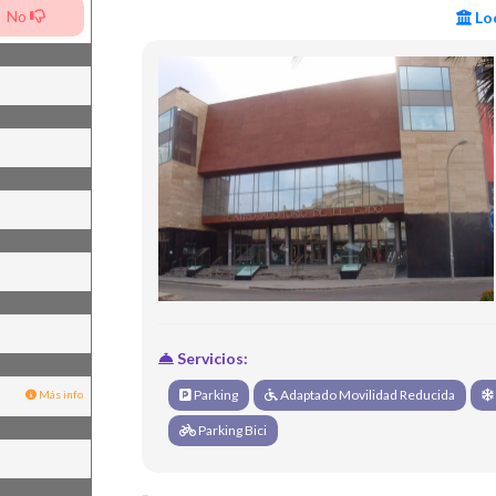
No
Loc
Servicios:
Parking
Adaptado Movilidad Reducida
Más info
Parking Bici