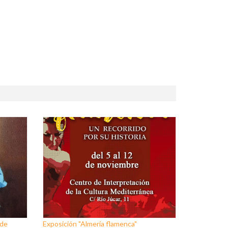
 de
Exposición "Almería flamenca"