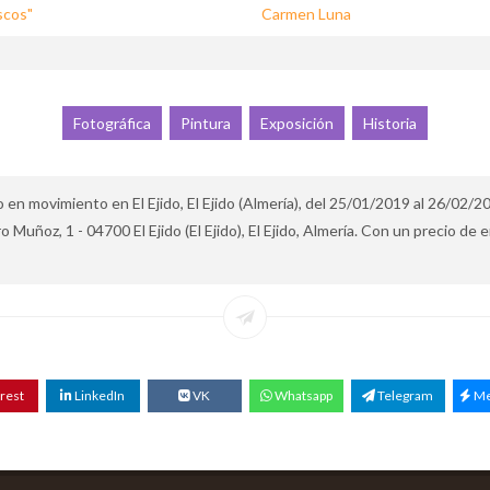
scos"
Carmen Luna
Fotográfica
Pintura
Exposición
Historia
en movimiento en El Ejido, El Ejido (Almería), del 25/01/2019 al 26/02/20
 Muñoz, 1 - 04700 El Ejido (El Ejido), El Ejido, Almería. Con un precio de 
rest
LinkedIn
VK
Whatsapp
Telegram
Me