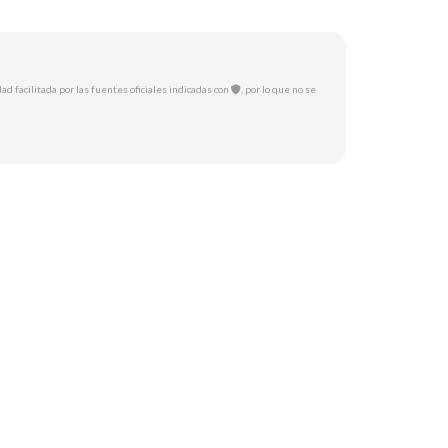
ad facilitada por las fuentes oficiales indicadas con
, por lo que no se