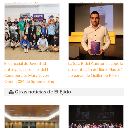
de la Cofradía de Nuestro
nueva Orquesta Filarmónica de
Padre Jesús Nazareno y
El Ejido
Nuestra Señora de los Dolores
de Balerma
El concejal de Juventud
La Sala B del Auditorio acoge la
entrega los premios del I
presentación del libro ‘Más allá
Campeonato MurgiJoven
de ganar’ de Guillermo Pérez
Open 2024 de Speedcubing
Otras noticias de El Ejido