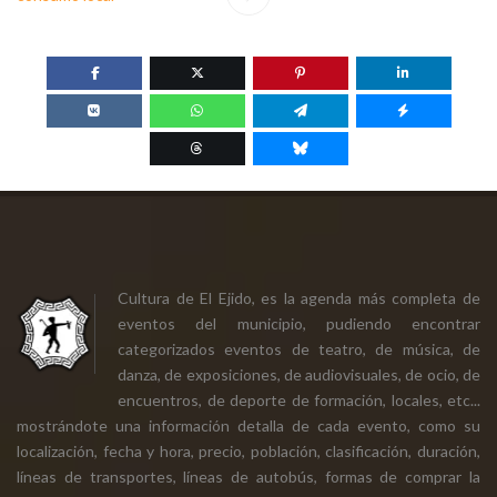
Cultura de El Ejido, es la agenda más completa de
eventos del municipio, pudiendo encontrar
categorizados eventos de teatro, de música, de
danza, de exposiciones, de audiovisuales, de ocio, de
encuentros, de deporte de formación, locales, etc...
mostrándote una información detalla de cada evento, como su
localización, fecha y hora, precio, población, clasificación, duración,
líneas de transportes, líneas de autobús, formas de comprar la