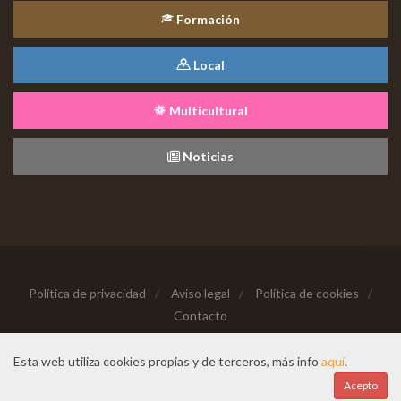
Formación
Local
Multicultural
Noticias
Política de privacidad
/
Aviso legal
/
Política de cookies
/
Contacto
Copyright © 2026 Todos los derechos reservados
Esta web utiliza cookies propias y de terceros, más info
aquí
.
Hecho con cariño desde
Acepto