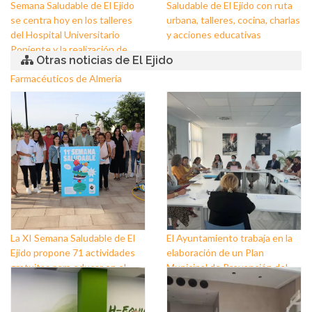
Semana Saludable de El Ejido
Saludable de El Ejido con ruta
se centra hoy en los talleres
urbana, talleres, cocina, charlas
del Hospital Universitario
y acciones educativas
Poniente y la realización de
Otras noticias de El Ejido
pruebas del Colegio de
Farmacéuticos de Almería
La XI Semana Saludable de El
El Ayuntamiento trabaja en la
Ejido propone 71 actividades
elaboración de un Plan
gratuitas para educar en el
Municipal de Prevención del
cuidado físico y mental
Suicidio