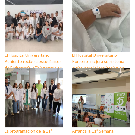
El Hospital Universitario
El Hospital Universitario
Poniente recibe a estudiantes
Poniente mejora su sistema
de Enfermería y Fisioterapia en
digital para la localización en
prácticas
tiempo real de pacientes del
Área Quirúrgica
La programación de la 11ª
Arranca la 11ª Semana