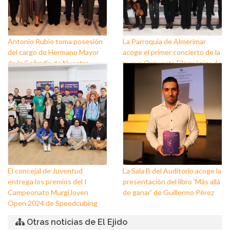
Antonio Rubio toma posesión
La Parroquia de Almerimar
del cargo de Hermano Mayor
acoge el primer concierto de la
de la Cofradía de Nuestro
nueva Orquesta Filarmónica de
Padre Jesús Nazareno y
El Ejido
Nuestra Señora de los Dolores
de Balerma
El concejal de Juventud
La Sala B del Auditorio acoge la
entrega los premios del I
presentación del libro ‘Más allá
Campeonato MurgiJoven
de ganar’ de Guillermo Pérez
Open 2024 de Speedcubing
Otras noticias de El Ejido