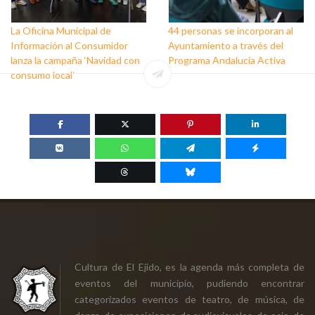
La Oficina Municipal de
44 personas se incorporan al
Información al Consumidor
Ayuntamiento a través del
lanza la campaña ‘Navidad con
Programa Andalucía Activa
consumo local’
Cultura de El Ejido, es la agenda más completa de
eventos del municipio, pudiendo encontrar
categorizados eventos de teatro, de música, de