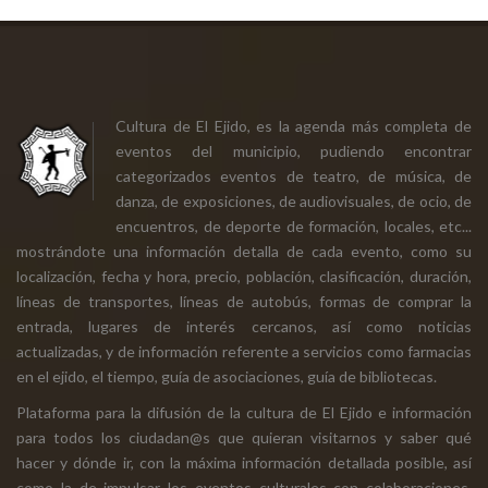
Cultura de El Ejido, es la agenda más completa de
eventos del municipio, pudiendo encontrar
categorizados eventos de teatro, de música, de
danza, de exposiciones, de audiovisuales, de ocio, de
encuentros, de deporte de formación, locales, etc...
mostrándote una información detalla de cada evento, como su
localización, fecha y hora, precio, población, clasificación, duración,
líneas de transportes, líneas de autobús, formas de comprar la
entrada, lugares de interés cercanos, así como noticias
actualizadas, y de información referente a servicios como farmacias
en el ejido, el tiempo, guía de asociaciones, guía de bibliotecas.
Plataforma para la difusión de la cultura de El Ejido e información
para todos los ciudadan@s que quieran visitarnos y saber qué
hacer y dónde ir, con la máxima información detallada posible, así
como la de impulsar los eventos culturales con colaboraciones,