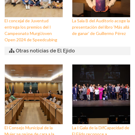
El concejal de Juventud
La Sala B del Auditorio acoge la
entrega los premios del I
presentación del libro ‘Más allá
Campeonato MurgiJoven
de ganar’ de Guillermo Pérez
Open 2024 de Speedcubing
Otras noticias de El Ejido
El Consejo Municipal de la
La I Gala de la DifCapacidad de
Mujer se reúne de cara a la
El Ejido reconoce a