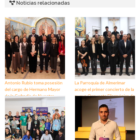
Noticias relacionadas
Antonio Rubio toma posesión
La Parroquia de Almerimar
del cargo de Hermano Mayor
acoge el primer concierto de la
de la Cofradía de Nuestro
nueva Orquesta Filarmónica de
Padre Jesús Nazareno y
El Ejido
Nuestra Señora de los Dolores
de Balerma