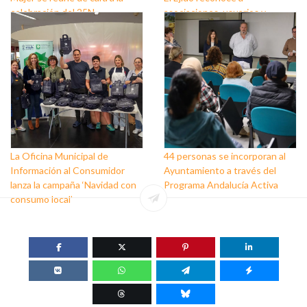
celebración del 25N
asociaciones, usuarios y
personas que trabajan a favor
de este colectivo
La Oficina Municipal de
44 personas se incorporan al
Información al Consumidor
Ayuntamiento a través del
lanza la campaña ‘Navidad con
Programa Andalucía Activa
consumo local’