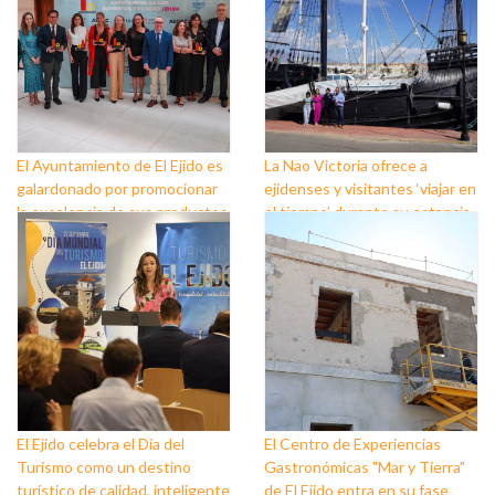
El Ayuntamiento de El Ejido es
La Nao Victoria ofrece a
galardonado por promocionar
ejidenses y visitantes ‘viajar en
la excelencia de sus productos
el tiempo’ durante su estancia
agrícolas con la calidad
en Almerimar
gourmet de su cocina
El Ejido celebra el Día del
El Centro de Experiencias
Turismo como un destino
Gastronómicas "Mar y Tierra"
turístico de calidad, inteligente
de El Ejido entra en su fase