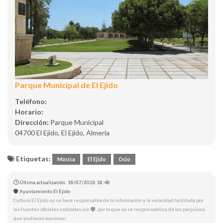
Parque Municipal de El Ejido
Teléfono:
Horario:
Dirección:
Parque Municipal
04700 El Ejido, El Ejido, Almería
Etiquetas:
Música
El Ejido
Ocio
Última actualización: 18/07/2026 18:48
Ayuntamiento El Ejido
Cultura El Ejido no se hace responsable de la información y la veracidad facilitada por
las fuentes oficiales indicadas con
, por lo que no se responsabiliza de los perjuicios
que pudieran ocasionar.