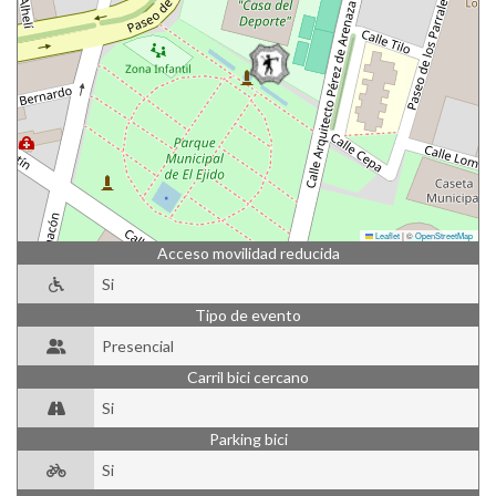
Leaflet
|
©
OpenStreetMap
Acceso movilidad reducida
Si
Tipo de evento
Presencial
Carril bici cercano
Si
Parking bici
Si