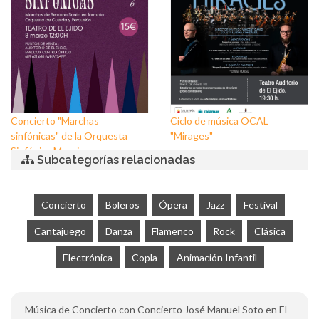
Concierto "Marchas
Ciclo de música OCAL
sinfónicas" de la Orquesta
"Mirages"
Sinfónica Murgi
Subcategorías relacionadas
Concierto
Boleros
Ópera
Jazz
Festival
Cantajuego
Danza
Flamenco
Rock
Clásica
Electrónica
Copla
Animación Infantil
Música de Concierto con Concierto José Manuel Soto en El